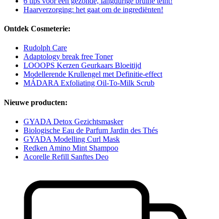
6 tips voor een gezonde, langdurige bruine teint!
Haarverzorging: het gaat om de ingrediënten!
Ontdek Cosmeterie:
Rudolph Care
Adaptology break free Toner
LOOOPS Kerzen Geurkaars Bloeitijd
Modellerende Krullengel met Definitie-effect
MÁDARA Exfoliating Oil-To-Milk Scrub
Nieuwe producten:
GYADA Detox Gezichtsmasker
Biologische Eau de Parfum Jardin des Thés
GYADA Modelling Curl Mask
Redken Amino Mint Shampoo
Acorelle Refill Sanftes Deo