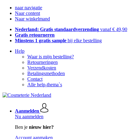
naar navigatie
Naar content
Naar winkelmand
Nederland: Gratis standaardverzending
vanaf € 49,90
Gratis retourneren
Minstens 1 gratis sample
bij elke bestelling
Help
Waar is mijn bestelling?
Retourneringen
Verzendkosten
Betalingsmethoden
Contact
Alle help-thema`s
Aanmelden
Nu aanmelden
Ben je
nieuw hier?
Account aanmaken