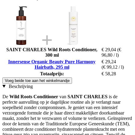
SAINT CHARLES Wild Roots Conditioner,
€ 29,04
(€
300 ml
96,80 / l)
Innersense Organic Beauty Pure Harmony
€ 29,24
Hairbath, 295 ml
(€ 99,12 / l)
Totaalprijs:
€ 58,28
Voeg beide toe aan het winkelmandje
Beschrijving
De
Wild Roots Conditioner
van
SAINT CHARLES
is de
perfecte aanvulling op je dagelijkse routine als je verlangt naar
soepelheid zonder compromissen. Je geniet van een intensief
verzorgende formule die je haar direct makkelijker doorkambaar
maakt, zonder het te verzwaren of volume te verliezen. Geïnspireerd
door de kennis van de Traditionele Europese Geneeskunde (TEM),
combineert deze conditioner hydraterende plantenkracht met een
frisse geur-trio van rozemarijn, sinaasappel en citroen. Terwijl de