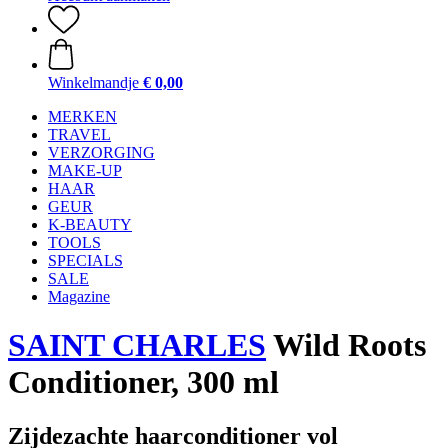
Winkelmandje
€ 0,00
MERKEN
TRAVEL
VERZORGING
MAKE-UP
HAAR
GEUR
K-BEAUTY
TOOLS
SPECIALS
SALE
Magazine
SAINT CHARLES
Wild Roots
Conditioner, 300 ml
Zijdezachte haarconditioner vol