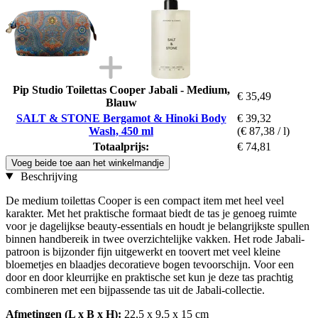
Pip Studio Toilettas Cooper Jabali - Medium,
€ 35,49
Blauw
SALT & STONE Bergamot & Hinoki Body
€ 39,32
Wash, 450 ml
(€ 87,38 / l)
Totaalprijs:
€ 74,81
Voeg beide toe aan het winkelmandje
Beschrijving
De medium toilettas Cooper is een compact item met heel veel
karakter. Met het praktische formaat biedt de tas je genoeg ruimte
voor je dagelijkse beauty-essentials en houdt je belangrijkste spullen
binnen handbereik in twee overzichtelijke vakken. Het rode Jabali-
patroon is bijzonder fijn uitgewerkt en toovert met veel kleine
bloemetjes en blaadjes decoratieve bogen tevoorschijn. Voor een
door en door kleurrijke en praktische set kun je deze tas prachtig
combineren met een bijpassende tas uit de Jabali-collectie.
Afmetingen (L x B x H):
22,5 x 9,5 x 15 cm