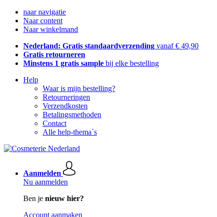
naar navigatie
Naar content
Naar winkelmand
Nederland: Gratis standaardverzending
vanaf € 49,90
Gratis retourneren
Minstens 1 gratis sample
bij elke bestelling
Help
Waar is mijn bestelling?
Retourneringen
Verzendkosten
Betalingsmethoden
Contact
Alle help-thema`s
Aanmelden
Nu aanmelden
Ben je
nieuw hier?
Account aanmaken