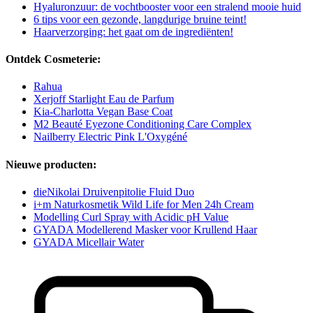
Hyaluronzuur: de vochtbooster voor een stralend mooie huid
6 tips voor een gezonde, langdurige bruine teint!
Haarverzorging: het gaat om de ingrediënten!
Ontdek Cosmeterie:
Rahua
Xerjoff Starlight Eau de Parfum
Kia-Charlotta Vegan Base Coat
M2 Beauté Eyezone Conditioning Care Complex
Nailberry Electric Pink L'Oxygéné
Nieuwe producten:
dieNikolai Druivenpitolie Fluid Duo
i+m Naturkosmetik Wild Life for Men 24h Cream
Modelling Curl Spray with Acidic pH Value
GYADA Modellerend Masker voor Krullend Haar
GYADA Micellair Water