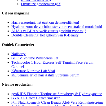
Luxueuze geschenken (83)
Uit ons magazine:
Haarverzorging: het gaat om de ingrediënten!
Hyaluronzuur: de vochtbooster voor een stralend mooie huid
AHA's vs BHA's: welk zuur is geschikt voor mij?
Double Cleansing: het geheim van K-Beauty
Ontdek Cosmeterie:
Nailberry
GLOV Volume Whisperers Set
Technocolor 1 Hour Express Self Tanning Face Serum -
Caramel
Kérastase Nutritive Lait Vital
shu uemura art of hair Ashita Supreme Serum
Nieuwe producten:
geoKIDS Fluoride Toothpaste Strawberry & Hydroxyapatite
GYADA Detox Gezichtsmasker
i+m Naturkosmetik Clean Beauty Aloë Vera Reinigingscrème