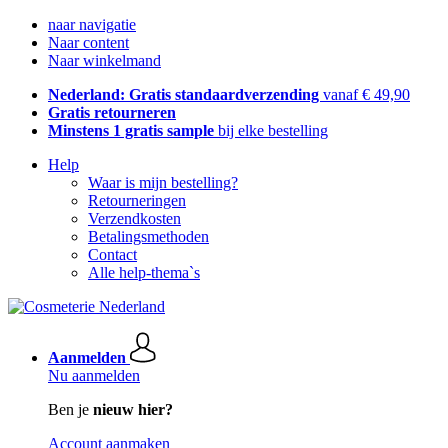
naar navigatie
Naar content
Naar winkelmand
Nederland: Gratis standaardverzending
vanaf € 49,90
Gratis retourneren
Minstens 1 gratis sample
bij elke bestelling
Help
Waar is mijn bestelling?
Retourneringen
Verzendkosten
Betalingsmethoden
Contact
Alle help-thema`s
Aanmelden
Nu aanmelden
Ben je
nieuw hier?
Account aanmaken