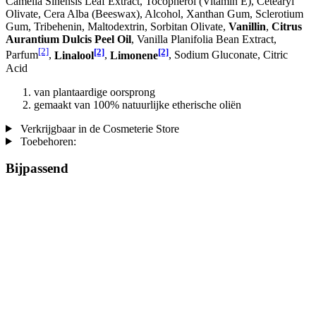
Camelia Sinensis Leaf Extract, Tocopherol (Vitamin E), Cetearyl
Olivate, Cera Alba (Beeswax), Alcohol, Xanthan Gum, Sclerotium
Gum, Tribehenin, Maltodextrin, Sorbitan Olivate,
Vanillin
,
Citrus
Aurantium Dulcis Peel Oil
, Vanilla Planifolia Bean Extract,
[2]
[2]
[2]
Parfum
,
Linalool
,
Limonene
, Sodium Gluconate, Citric
Acid
van plantaardige oorsprong
gemaakt van 100% natuurlijke etherische oliën
Verkrijgbaar in de Cosmeterie Store
Toebehoren:
Bijpassend