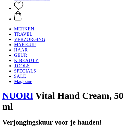
MERKEN
TRAVEL
VERZORGING
MAKE-UP
HAAR
GEUR
K-BEAUTY
TOOLS
SPECIALS
SALE
Magazine
NUORI
Vital Hand Cream, 50
ml
Verjongingskuur voor je handen!