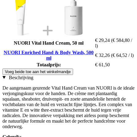
€ 29,24
(€ 584,80 /
NUORI Vital Hand Cream, 50 ml
l)
NUORI Enriched Hand & Body Wash, 500
€ 32,26
(€ 64,52 / l)
ml
Totaalprijs:
€ 61,50
Voeg beide toe aan het winkelmandje
Beschrijving
De aangenaam geurende Vital Hand Cream van NUORI is de ideale
verjongingskuur voor de handen. De crème met plantaardig
squalaan, sheaboter, druivenpit- en zoete amandelolie herstelt de
vochtbalans van de huid en verzacht fijne lijntjes. Een complex van
vitamine E en witte thee-extract beschermt de huid tegen vrije
radicalen. De innovatieve verpakking met airless pomp beschermt
de natuurlijke formule en maakt het de perfecte handcrème voor
onderweg.
Gebruik: