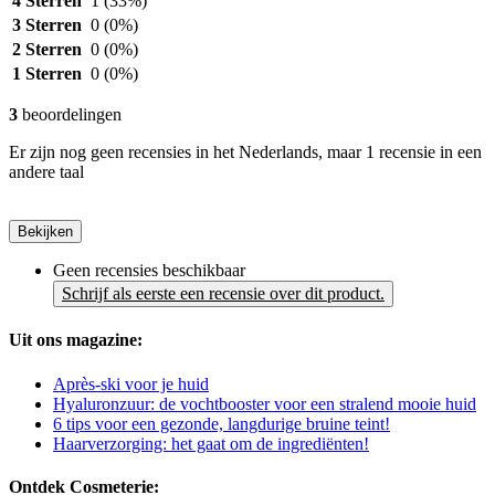
4 Sterren
1
(33%)
3 Sterren
0
(0%)
2 Sterren
0
(0%)
1 Sterren
0
(0%)
3
beoordelingen
Er zijn nog geen recensies in het Nederlands, maar 1 recensie in een
andere taal
Bekijken
Geen recensies beschikbaar
Schrijf als eerste een recensie over dit product.
Uit ons magazine:
Après-ski voor je huid
Hyaluronzuur: de vochtbooster voor een stralend mooie huid
6 tips voor een gezonde, langdurige bruine teint!
Haarverzorging: het gaat om de ingrediënten!
Ontdek Cosmeterie: