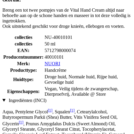
Breng een tot twee pompjes van de Vital Hand Cream altijd naar
behoefte aan op de schone handen en masseer in tot deze volledig is
ingetrokken.
Ook uitstekend geschikt voor droge knieën, ellebogen en voeten.
collecties
NU-40010101
collecties
50 ml
EAN:
5712798000074
Producentnummer:
40010101
Merk:
NUORI
Producttype:
Handcrème
Droge huid, Normale huid, Rijpe huid,
Huidtype:
Gevoelige huid
Vegan, Veilig tijdens de zwangerschap,
Eigenschappen:
Dierproefvrij, Available @ Store
Ingrediënten (INCI)
[1]
[1]
Aqua, Pentylene Glycol
, Squalen
, Cetearylalcohol,
Butyrospermum Parkii (Shea) Butter, Vitis Vinifera Seed Oil,
[1]
Glycerin
, Prunus Amygdalus Dulcis (Sweet Almond) Oil,
Glyceryl Stearate, Glyceryl Stearat Citrat, Tocopherylacetat,