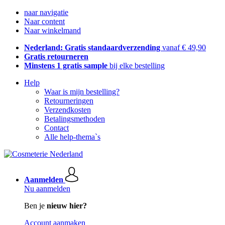
naar navigatie
Naar content
Naar winkelmand
Nederland: Gratis standaardverzending
vanaf € 49,90
Gratis retourneren
Minstens 1 gratis sample
bij elke bestelling
Help
Waar is mijn bestelling?
Retourneringen
Verzendkosten
Betalingsmethoden
Contact
Alle help-thema`s
Aanmelden
Nu aanmelden
Ben je
nieuw hier?
Account aanmaken