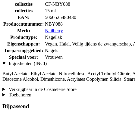
collecties
CF-NBY088
collecties
15 ml
EAN:
5060525480430
Producentnummer:
NBY088
Merk:
Nailberry
Producttype:
Nagellak
Eigenschappen:
Vegan, Halal, Veilig tijdens de zwangerschap, A
Toepassingsgebied:
Nagels
Speciaal voor:
Vrouwen
Ingrediënten (INCI)
Butyl Acetate, Ethyl Acetate, Nitrocellulose, Acetyl Tributyl Citrate
Diacetone Alcohol, Dimethicone, Acrylates Copolymer, Silicia, Stea
Verkrijgbaar in de Cosmeterie Store
Toebehoren:
Bijpassend