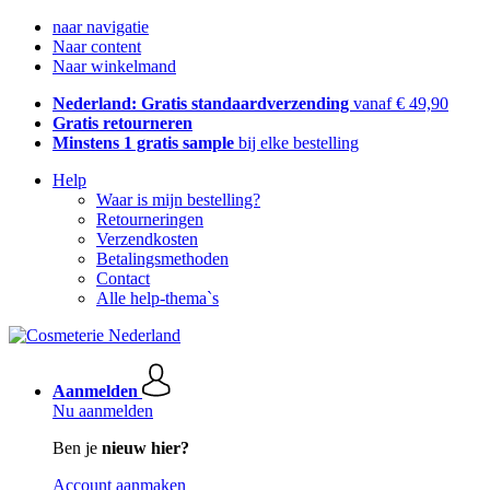
naar navigatie
Naar content
Naar winkelmand
Nederland: Gratis standaardverzending
vanaf € 49,90
Gratis retourneren
Minstens 1 gratis sample
bij elke bestelling
Help
Waar is mijn bestelling?
Retourneringen
Verzendkosten
Betalingsmethoden
Contact
Alle help-thema`s
Aanmelden
Nu aanmelden
Ben je
nieuw hier?
Account aanmaken