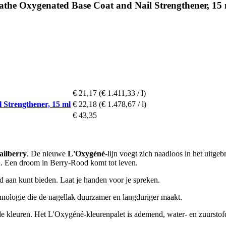
the Oxygenated Base Coat and Nail Strengthener, 15
€ 21,17
(€ 1.411,33 / l)
 Strengthener, 15 ml
€ 22,18
(€ 1.478,67 / l)
€ 43,35
ailberry
. De nieuwe
L'Oxygéné
-lijn voegt zich naadloos in het uitgeb
n. Een droom in Berry-Rood komt tot leven.
and aan kunt bieden. Laat je handen voor je spreken.
nologie die de nagellak duurzamer en langduriger maakt.
kleuren. Het L'Oxygéné-kleurenpalet is ademend, water- en zuurstofdoor