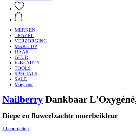
MERKEN
TRAVEL
VERZORGING
MAKE-UP
HAAR
GEUR
K-BEAUTY
TOOLS
SPECIALS
SALE
Magazine
Nailberry
Dankbaar L'Oxygéné,
Diepe en fluweelzachte moerbeikleur
1 beoordeling