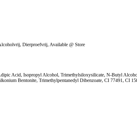
lcoholvrij, Dierproefvrij, Available @ Store
, Adipic Acid, Isopropyl Alcohol, Trimethylsiloxysilicate, N-Butyl Alc
ralkonium Bentonite, Trimethylpentanedyl Dibenzoate, CI 77491, CI 1