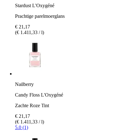
Stardust L'Oxygéné
Prachtige parelmoerglans
€ 21,17
(€ 1.411,33 / l)
Nailberry
Candy Floss L'Oxygéné
Zachte Roze Tint
€ 21,17
(€ 1.411,33 / l)
5.0 (1)