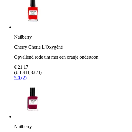
Nailberry
Cherry Cherie L'Oxygéné
Opvallend rode tint met een oranje ondertoon
€ 21,17
(€ 1.411,33 / l)
5.0 (2)
Nailberry