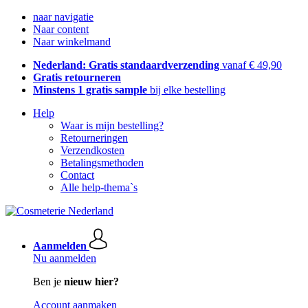
naar navigatie
Naar content
Naar winkelmand
Nederland: Gratis standaardverzending
vanaf € 49,90
Gratis retourneren
Minstens 1 gratis sample
bij elke bestelling
Help
Waar is mijn bestelling?
Retourneringen
Verzendkosten
Betalingsmethoden
Contact
Alle help-thema`s
Aanmelden
Nu aanmelden
Ben je
nieuw hier?
Account aanmaken