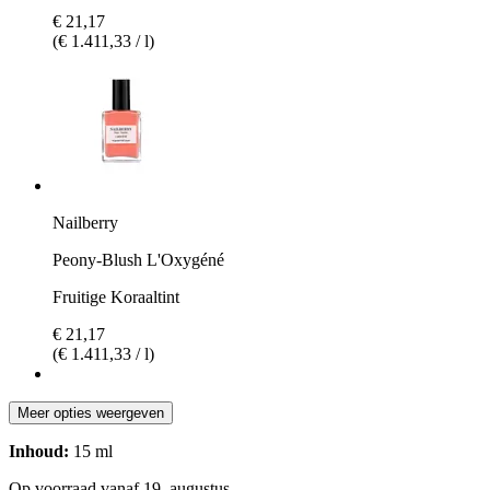
€ 21,17
(€ 1.411,33 / l)
Nailberry
Peony-Blush L'Oxygéné
Fruitige Koraaltint
€ 21,17
(€ 1.411,33 / l)
Meer opties weergeven
Inhoud:
15 ml
Op voorraad vanaf 19. augustus