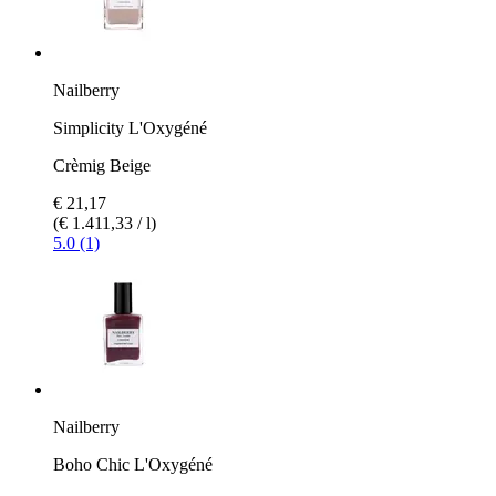
Nailberry
Simplicity L'Oxygéné
Crèmig Beige
€ 21,17
(€ 1.411,33 / l)
5.0 (1)
Nailberry
Boho Chic L'Oxygéné