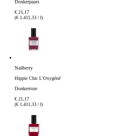
Donkerpaars
€ 21,17
(€ 1.411,33 / l)
Nailberry
Hippie Chic L'Oxygéné
Donkerroze
€ 21,17
(€ 1.411,33 / l)