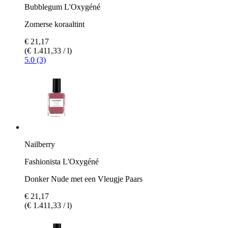
Bubblegum L'Oxygéné
Zomerse koraaltint
€ 21,17
(€ 1.411,33 / l)
5.0 (3)
Nailberry
Fashionista L'Oxygéné
Donker Nude met een Vleugje Paars
€ 21,17
(€ 1.411,33 / l)