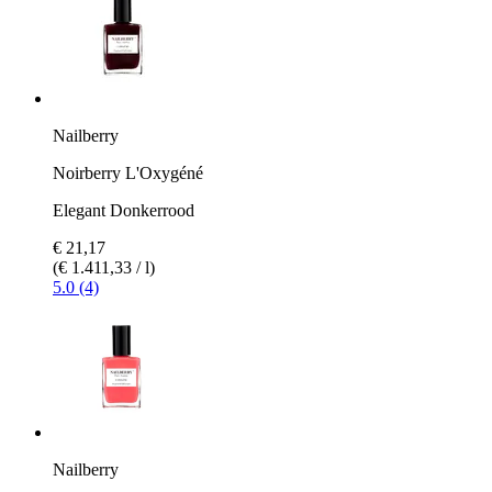
Nailberry
Noirberry L'Oxygéné
Elegant Donkerrood
€ 21,17
(€ 1.411,33 / l)
5.0 (4)
Nailberry