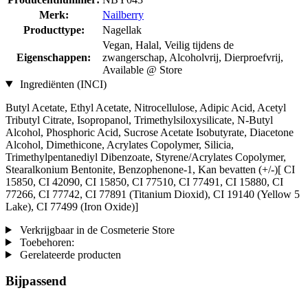
Merk:
Nailberry
Producttype:
Nagellak
Vegan, Halal, Veilig tijdens de
Eigenschappen:
zwangerschap, Alcoholvrij, Dierproefvrij,
Available @ Store
Ingrediënten (INCI)
Butyl Acetate, Ethyl Acetate, Nitrocellulose, Adipic Acid, Acetyl
Tributyl Citrate, Isopropanol, Trimethylsiloxysilicate, N-Butyl
Alcohol, Phosphoric Acid, Sucrose Acetate Isobutyrate, Diacetone
Alcohol, Dimethicone, Acrylates Copolymer, Silicia,
Trimethylpentanediyl Dibenzoate, Styrene/Acrylates Copolymer,
Stearalkonium Bentonite, Benzophenone-1, Kan bevatten (+/-)[ CI
15850, CI 42090, CI 15850, CI 77510, CI 77491, CI 15880, CI
77266, CI 77742, CI 77891 (Titanium Dioxid), CI 19140 (Yellow 5
Lake), CI 77499 (Iron Oxide)]
Verkrijgbaar in de Cosmeterie Store
Toebehoren:
Gerelateerde producten
Bijpassend