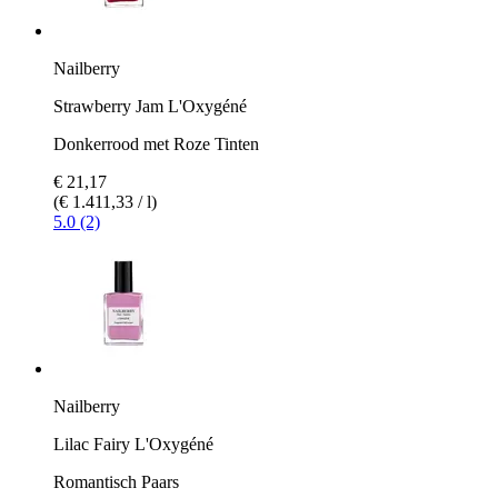
Nailberry
Strawberry Jam L'Oxygéné
Donkerrood met Roze Tinten
€ 21,17
(€ 1.411,33 / l)
5.0 (2)
Nailberry
Lilac Fairy L'Oxygéné
Romantisch Paars