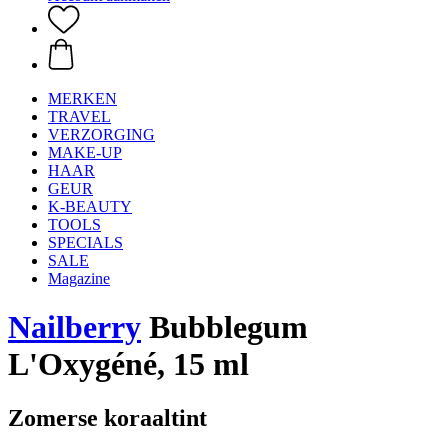
MERKEN
TRAVEL
VERZORGING
MAKE-UP
HAAR
GEUR
K-BEAUTY
TOOLS
SPECIALS
SALE
Magazine
Nailberry
Bubblegum
L'Oxygéné, 15 ml
Zomerse koraaltint