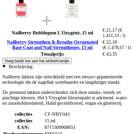
€ 21,17
(€
Nailberry Bubblegum L'Oxygéné, 15 ml
1.411,33 / l)
Nailberry Strengthen & Breathe Oxygenated
€ 22,18
Base Coat and Nail Strengthener, 15 ml
(€ 1.478,67 / l)
Totaalprijs:
€ 43,35
Voeg beide toe aan het winkelmandje
Beschrijving
Nailberry lakken zijn ontwikkeld met een nieuwe gepatenteerde
technologie die de nagellak weerbaarder en langduriger maakt.
De premium lakken onderscheiden zich door unieke, trendy en
prachtige kleuren. Het L'Oxygéné kleurenpalet is ademend, water-
en zuurstofdoorlatend, Halal gecertificeerd, vegan en glutenvrij.
collecties
CF-NBY043
collecties
15 ml
EAN:
8715309908651
Producentnummer:
NBY043