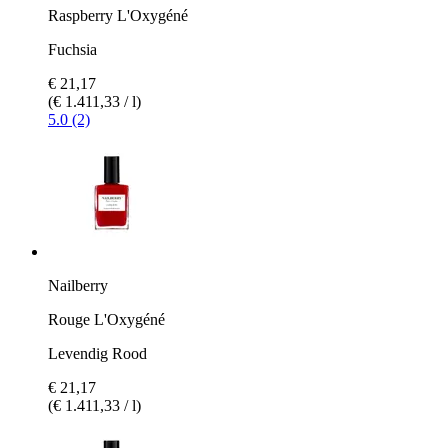
Raspberry L'Oxygéné
Fuchsia
€ 21,17
(€ 1.411,33 / l)
5.0 (2)
Nailberry
Rouge L'Oxygéné
Levendig Rood
€ 21,17
(€ 1.411,33 / l)