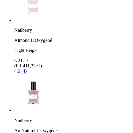
Nailberry
Almond L'Oxygéné
Light Beige
€ 21,17
(€ 1.411,33 / l)
4.0 (4)
Nailberry
Au Naturel L'Oxygéné