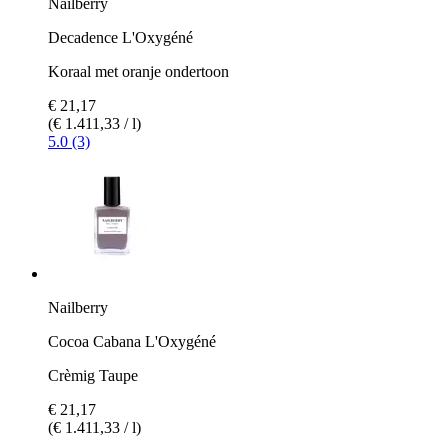
Nailberry
Decadence L'Oxygéné
Koraal met oranje ondertoon
€ 21,17
(€ 1.411,33 / l)
5.0 (3)
Nailberry
Cocoa Cabana L'Oxygéné
Crèmig Taupe
€ 21,17
(€ 1.411,33 / l)