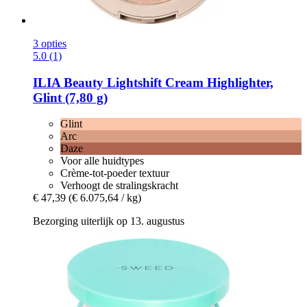
3 opties
5.0 (1)
ILIA Beauty
Lightshift Cream Highlighter,
Glint (7,80 g)
Glint
Arc
Daze
Voor alle huidtypes
Crème-tot-poeder textuur
Verhoogt de stralingskracht
€ 47,39
(€ 6.075,64 / kg)
Bezorging uiterlijk op 13. augustus