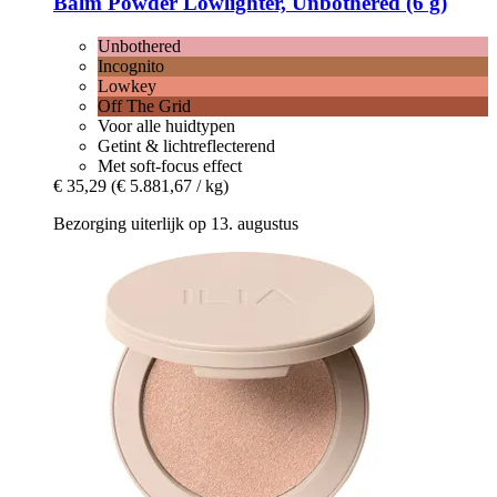
Balm Powder Lowlighter, Unbothered (6 g)
Unbothered
Incognito
Lowkey
Off The Grid
Voor alle huidtypen
Getint & lichtreflecterend
Met soft-focus effect
€ 35,29
(€ 5.881,67 / kg)
Bezorging uiterlijk op 13. augustus