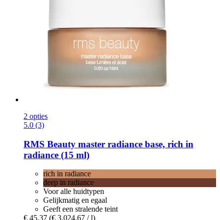
2 opties
5.0 (3)
RMS Beauty
master radiance base, rich in
radiance (15 ml)
rich in radiance
deep in radiance
Voor alle huidtypen
Gelijkmatig en egaal
Geeft een stralende teint
€ 45,37
(€ 3.024,67 / l)