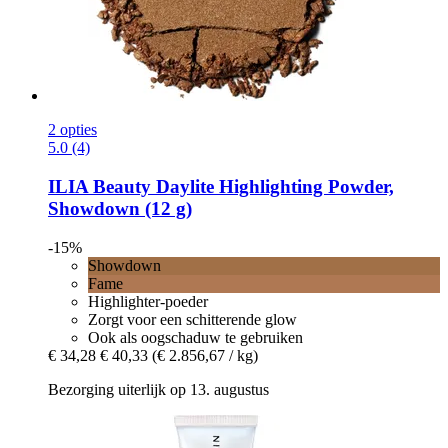
2 opties
5.0 (4)
ILIA Beauty
Daylite Highlighting Powder,
Showdown (12 g)
-15%
Showdown
Fame
Highlighter-poeder
Zorgt voor een schitterende glow
Ook als oogschaduw te gebruiken
€ 34,28
€ 40,33
(€ 2.856,67 / kg)
Bezorging uiterlijk op 13. augustus