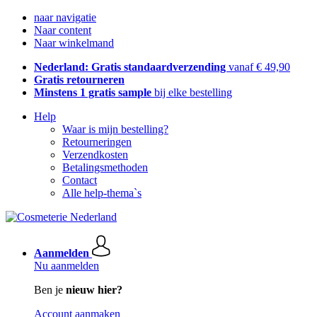
naar navigatie
Naar content
Naar winkelmand
Nederland: Gratis standaardverzending
vanaf € 49,90
Gratis retourneren
Minstens 1 gratis sample
bij elke bestelling
Help
Waar is mijn bestelling?
Retourneringen
Verzendkosten
Betalingsmethoden
Contact
Alle help-thema`s
Aanmelden
Nu aanmelden
Ben je
nieuw hier?
Account aanmaken