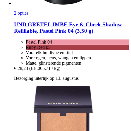
2 opties
UND GRETEL
IMBE Eye & Cheek Shadow
Refillable, Pastel Pink 04 (3,50 g)
Pastel Pink 04
Ruby Red 05
Voor elk huidtype en -tint
Voor ogen, neus, wangen en lippen
Matte, glinsterende pigmenten
€ 28,23
(€ 8.065,71 / kg)
Bezorging uiterlijk op 13. augustus