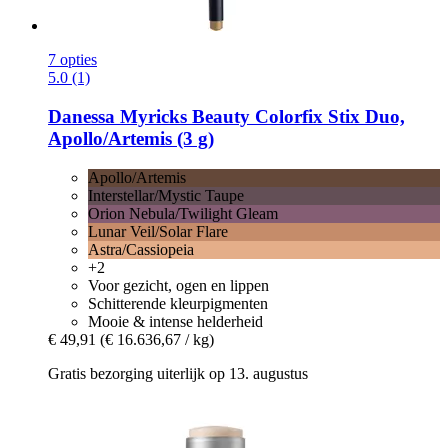
7 opties
5.0 (1)
Danessa Myricks Beauty
Colorfix Stix Duo,
Apollo/Artemis (3 g)
Apollo/Artemis
Interstellar/Mystic Taupe
Orion Nebula/Twilight Gleam
Lunar Veil/Solar Flare
Astra/Cassiopeia
+2
Voor gezicht, ogen en lippen
Schitterende kleurpigmenten
Mooie & intense helderheid
€ 49,91
(€ 16.636,67 / kg)
Gratis bezorging uiterlijk op 13. augustus