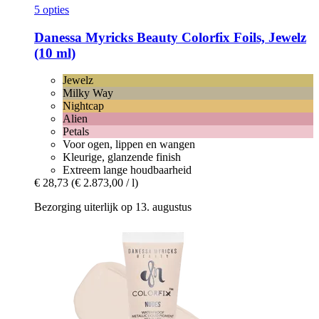
5 opties
Danessa Myricks Beauty
Colorfix Foils, Jewelz
(10 ml)
Jewelz
Milky Way
Nightcap
Alien
Petals
Voor ogen, lippen en wangen
Kleurige, glanzende finish
Extreem lange houdbaarheid
€ 28,73
(€ 2.873,00 / l)
Bezorging uiterlijk op 13. augustus