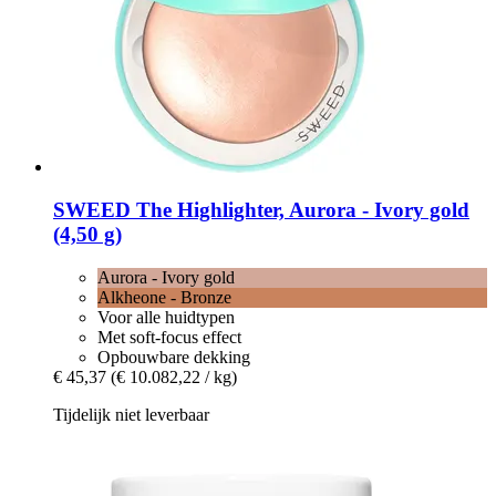
SWEED
The Highlighter, Aurora -​ Ivory gold
(4,50 g)
Aurora - Ivory gold
Alkheone - Bronze
Voor alle huidtypen
Met soft-focus effect
Opbouwbare dekking
€ 45,37
(€ 10.082,22 / kg)
Tijdelijk niet leverbaar