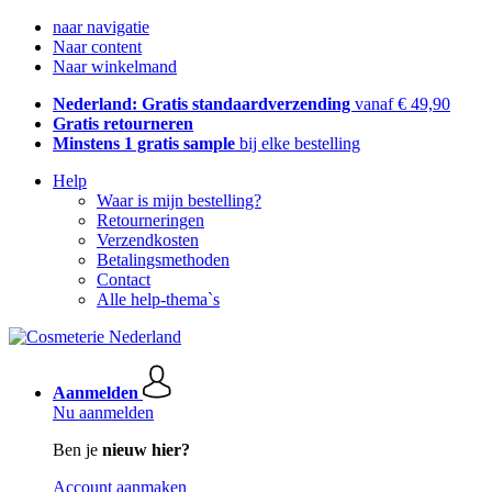
naar navigatie
Naar content
Naar winkelmand
Nederland: Gratis standaardverzending
vanaf € 49,90
Gratis retourneren
Minstens 1 gratis sample
bij elke bestelling
Help
Waar is mijn bestelling?
Retourneringen
Verzendkosten
Betalingsmethoden
Contact
Alle help-thema`s
Aanmelden
Nu aanmelden
Ben je
nieuw hier?
Account aanmaken