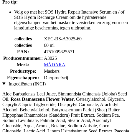
Pro tip:
Volg op met het SOS Hydra Repair Intensive Serum en / of
SOS Hydra Recharge Cream om de hydraterende
eigenschappen van het masker te versterken en zorg voor een
langdurige bescherming tegen uitdroging.
collecties
XEC-BS-A3025-60
collecties
60 ml
EAN:
4751009825571
Producentnummer:
A3025
Merk:
MÁDARA
Producttype:
Maskers
Eigenschappen:
Dierproefvrij
Ingrediënten (INCI)
Aloe Barbadensis Leaf Juice, Simmondsia Chinensis (Jojoba) Seed
Oil,
Rosa Damascena Flower Water
, Cetearylalcohol, Glycerin,
Caprylic/Capric Triglyceride, Dicaprylyl Carbonate, Arachidyl
Alcohol, Behenylalkohol, Butyrospermum Parkii (Shea) Butter,
Hippophae Rhamnoides (Sanddorn) Fruit Extract, Sodium Pca,
Sodium Levulinate, Palmitic Acid, Stearic Acid, Arachidyl
Glucoside, Aqua, Aroma, Betaine, Sodium Anisate, Coco
Glucoside, Lactic Acid, Linum Usitatissimum Seed Extract, Paeonia