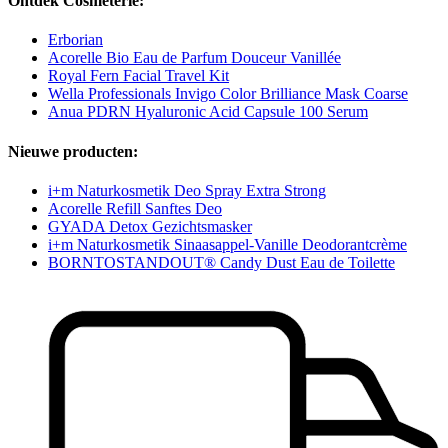
Ontdek Cosmeterie:
Erborian
Acorelle Bio Eau de Parfum Douceur Vanillée
Royal Fern Facial Travel Kit
Wella Professionals Invigo Color Brilliance Mask Coarse
Anua PDRN Hyaluronic Acid Capsule 100 Serum
Nieuwe producten:
i+m Naturkosmetik Deo Spray Extra Strong
Acorelle Refill Sanftes Deo
GYADA Detox Gezichtsmasker
i+m Naturkosmetik Sinaasappel-Vanille Deodorantcrème
BORNTOSTANDOUT® Candy Dust Eau de Toilette