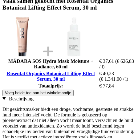
Vaak samen gekocht met Rosental Organics
Botanical Lifting Effect Serum, 30 ml
MÁDARA SOS Hydra Mask Moisture +
€ 37,61
(€ 626,83
Radiance, 60 ml
/ l)
Rosental Organics Botanical Lifting Effect
€ 40,23
Serum, 30 ml
(€ 1.341,00 / l)
Totaalprijs:
€ 77,84
Voeg beide toe aan het winkelmandje
Beschrijving
Dit gezichtsmasker biedt een droge, vochtarme, gestreste en strakke
huid meer intensief vocht. De formule is gebaseerd op
pioenenextract dat niet alleen vocht maar toont, verzacht en de huid
voorziet van antioxidanten. Zo wordt de huid beschermd tegen
schadelijke invloeden van buitenaf en vroegtijdige huidveroudering.
Het is verrijkt met actieve ingrediënten zoals lijnzaad- en