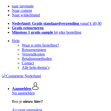
naar navigatie
Naar content
Naar winkelmand
Nederland: Gratis standaardverzending
vanaf € 49,90
Gratis retourneren
Minstens 1 gratis sample
bij elke bestelling
Help
Waar is mijn bestelling?
Retourneringen
Verzendkosten
Betalingsmethoden
Contact
Alle help-thema`s
Aanmelden
Nu aanmelden
Ben je
nieuw hier?
Account aanmaken