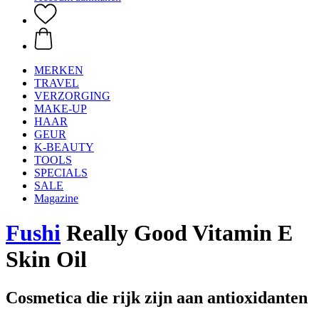
MERKEN
TRAVEL
VERZORGING
MAKE-UP
HAAR
GEUR
K-BEAUTY
TOOLS
SPECIALS
SALE
Magazine
Fushi
Really Good Vitamin E
Skin Oil
Cosmetica die rijk zijn aan antioxidanten