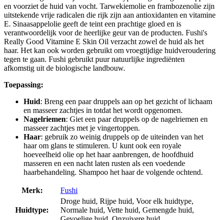
en voorziet de huid van vocht. Tarwekiemolie en frambozenolie zijn
uitstekende vrije radicalen die rijk zijn aan antioxidanten en vitamine
E. Sinaasappelolie geeft de teint een prachtige gloed en is
verantwoordelijk voor de heerlijke geur van de producten. Fushi's
Really Good Vitamine E Skin Oil verzacht zowel de huid als het
haar. Het kan ook worden gebruikt om vroegtijdige huidveroudering
tegen te gaan. Fushi gebruikt puur natuurlijke ingrediënten
afkomstig uit de biologische landbouw.
Toepassing:
Huid
: Breng een paar druppels aan op het gezicht of lichaam
en masseer zachtjes in totdat het wordt opgenomen.
Nagelriemen
: Giet een paar druppels op de nagelriemen en
masseer zachtjes met je vingertoppen.
Haar
: gebruik zo weinig druppels op de uiteinden van het
haar om glans te stimuleren. U kunt ook een royale
hoeveelheid olie op het haar aanbrengen, de hoofdhuid
masseren en een nacht laten rusten als een voedende
haarbehandeling. Shampoo het haar de volgende ochtend.
Merk:
Fushi
Droge huid, Rijpe huid, Voor elk huidtype,
Huidtype:
Normale huid, Vette huid, Gemengde huid,
Gevoelige huid, Onzuivere huid