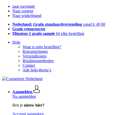
naar navigatie
Naar content
Naar winkelmand
Nederland: Gratis standaardverzending
vanaf € 49,90
Gratis retourneren
Minstens 1 gratis sample
bij elke bestelling
Help
Waar is mijn bestelling?
Retourneringen
Verzendkosten
Betalingsmethoden
Contact
Alle help-thema`s
Aanmelden
Nu aanmelden
Ben je
nieuw hier?
Account aanmaken