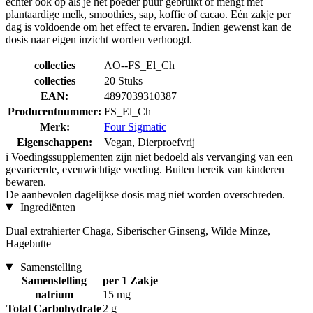
echter ook op als je het poeder puur gebruikt of mengt met
plantaardige melk, smoothies, sap, koffie of cacao. Eén zakje per
dag is voldoende om het effect te ervaren. Indien gewenst kan de
dosis naar eigen inzicht worden verhoogd.
collecties
AO--FS_El_Ch
collecties
20 Stuks
EAN:
4897039310387
Producentnummer:
FS_El_Ch
Merk:
Four Sigmatic
Eigenschappen:
Vegan, Dierproefvrij
i
Voedingssupplementen zijn niet bedoeld als vervanging van een
gevarieerde, evenwichtige voeding. Buiten bereik van kinderen
bewaren.
De aanbevolen dagelijkse dosis mag niet worden overschreden.
Ingrediënten
Dual extrahierter Chaga, Siberischer Ginseng, Wilde Minze,
Hagebutte
Samenstelling
Samenstelling
per 1 Zakje
natrium
15 mg
Total Carbohydrate
2 g