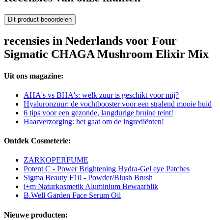
Dit product beoordelen
recensies in Nederlands voor Four
Sigmatic CHAGA Mushroom Elixir Mix
Uit ons magazine:
AHA's vs BHA's: welk zuur is geschikt voor mij?
Hyaluronzuur: de vochtbooster voor een stralend mooie huid
6 tips voor een gezonde, langdurige bruine teint!
Haarverzorging: het gaat om de ingrediënten!
Ontdek Cosmeterie:
ZARKOPERFUME
Potent C - Power Brightening Hydra-Gel eye Patches
Sigma Beauty F10 - Powder/Blush Brush
i+m Naturkosmetik Aluminium Bewaarblik
B.Well Garden Face Serum Oil
Nieuwe producten: