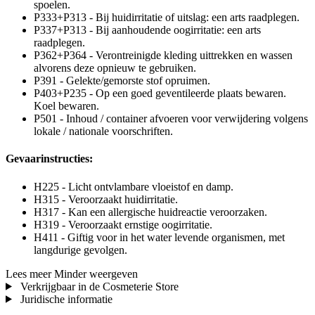
spoelen.
P333+P313 - Bij huidirritatie of uitslag: een arts raadplegen.
P337+P313 - Bij aanhoudende oogirritatie: een arts
raadplegen.
P362+P364 - Verontreinigde kleding uittrekken en wassen
alvorens deze opnieuw te gebruiken.
P391 - Gelekte/gemorste stof opruimen.
P403+P235 - Op een goed geventileerde plaats bewaren.
Koel bewaren.
P501 - Inhoud / container afvoeren voor verwijdering volgens
lokale / nationale voorschriften.
Gevaarinstructies:
H225 - Licht ontvlambare vloeistof en damp.
H315 - Veroorzaakt huidirritatie.
H317 - Kan een allergische huidreactie veroorzaken.
H319 - Veroorzaakt ernstige oogirritatie.
H411 - Giftig voor in het water levende organismen, met
langdurige gevolgen.
Lees meer
Minder weergeven
Verkrijgbaar in de Cosmeterie Store
Juridische informatie