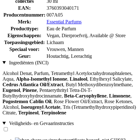
collecties
30 ml
EAN:
3760393040171
Producentnummer:
007A05
Merk:
Essential Parfums
Producttype:
Eau de Parfum
Eigenschappen:
Vegan, Dierproefvrij, Available @ Store
Toepassingsgebied:
Lichaam
Speciaal voor:
Vrouwen, Mannen
Geur:
Houtachtig, Leerachtig
Ingrediënten (INCI)
Alcohol Denat, Parfum, Tetramethyl Acetyloctahydronaphtalenes,
Aqua,
Alpha-Isomethyl Ionone
,
Linalool
, Ethylhexyl Salicylate,
Cedrus Atlantica Oil/Extract
, Butyl Methoxydibenzoylmethane,
Eugenol
,
Pinene
, Pentaerythrityl Tetra-Di-T-
Butylhydroxyhydrocinnamate,
Beta-Caryophyllene
,
Limonene
,
Pogostemon Cablin Oil
, Rose Flower Oil/Extract, Rose Ketones,
Alcohol,
Isoeugenyl Acetate
, Tris (Tetramethylhydroxypiperidinol)
Citrate,
Terpineol
,
Terpinolene
Veiligheids- en Gevaarinstructies