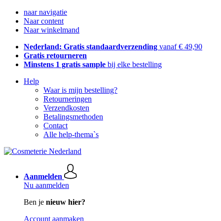
naar navigatie
Naar content
Naar winkelmand
Nederland: Gratis standaardverzending
vanaf € 49,90
Gratis retourneren
Minstens 1 gratis sample
bij elke bestelling
Help
Waar is mijn bestelling?
Retourneringen
Verzendkosten
Betalingsmethoden
Contact
Alle help-thema`s
Aanmelden
Nu aanmelden
Ben je
nieuw hier?
Account aanmaken