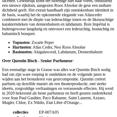
facetten. Geleidelijk komt het bloemige hart naar voren, onthullend
een nieuwe rijkdom, aangezien Roos Absolue de geur een tastbare
dichtheid geeft. Het extrait handhaaft zijn onmiskenbare identiteit in
de basis, waarbij het de opkomende elegantie van Atlasceder
combineert met de diepte van lederachtige tonen en de likeurachtige
karakteristieken van dennenbalsem en labdanum. Bois Impérial is
buitengewoon langdurig en ontvouwt een lederachtig, houtachtig en
balsamisch bouquet.
Topnoten
: Zwarte Peper
Hartnoten
: Atlas Ceder, Neo Roos Absolue
Basisnoten
: Akigalawood, Labdanum, Dennenbalsem
Over Quentin Bisch - Senior Parfumeur
:
Een eenmalige stage in Grasse was alles wat Quentin Bisch nodig
had om zijn ware roeping te ontdekken en de volgende jaren te
wijden aan het bestuderen van geurcompositie. Quentin creëert
parfums op dezelfde manier als een theaterproductie, met sterke
ideeën, zorgvuldige verfraaiingen en verrassende effecten. Hij werd
in 2020 bekroond als beste parfumeur en heeft geuren ondertekend
voor Jean Paul Gaultier, Paco Rabanne, Saint Laurent, Azzaro,
Mugler, Chloe, Ex Nihilo, Etat Libre d'Orange...
collecties
EP-007A05