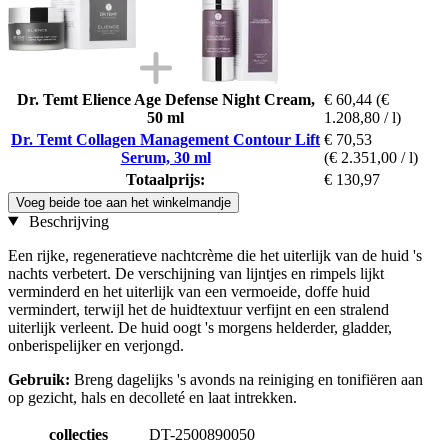
Dr. Temt Elience Age Defense Night Cream,
€ 60,44
(€
50 ml
1.208,80 / l)
Dr. Temt Collagen Management Contour Lift
€ 70,53
Serum, 30 ml
(€ 2.351,00 / l)
Totaalprijs:
€ 130,97
Voeg beide toe aan het winkelmandje
Beschrijving
Een rijke, regeneratieve nachtcrème die het uiterlijk van de huid 's
nachts verbetert. De verschijning van lijntjes en rimpels lijkt
verminderd en het uiterlijk van een vermoeide, doffe huid
vermindert, terwijl het de huidtextuur verfijnt en een stralend
uiterlijk verleent. De huid oogt 's morgens helderder, gladder,
onberispelijker en verjongd.
Gebruik:
Breng dagelijks 's avonds na reiniging en tonifiëren aan
op gezicht, hals en decolleté en laat intrekken.
collecties
DT-2500890050