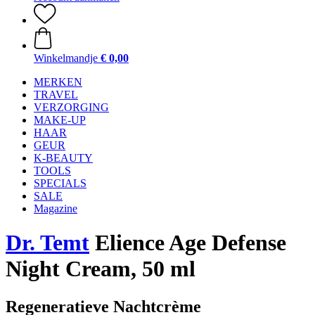
Winkelmandje
€ 0,00
MERKEN
TRAVEL
VERZORGING
MAKE-UP
HAAR
GEUR
K-BEAUTY
TOOLS
SPECIALS
SALE
Magazine
Dr. Temt
Elience Age Defense
Night Cream, 50 ml
Regeneratieve Nachtcrème