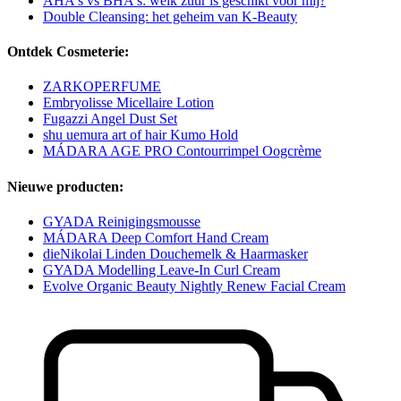
AHA's vs BHA's: welk zuur is geschikt voor mij?
Double Cleansing: het geheim van K-Beauty
Ontdek Cosmeterie:
ZARKOPERFUME
Embryolisse Micellaire Lotion
Fugazzi Angel Dust Set
shu uemura art of hair Kumo Hold
MÁDARA AGE PRO Contourrimpel Oogcrème
Nieuwe producten:
GYADA Reinigingsmousse
MÁDARA Deep Comfort Hand Cream
dieNikolai Linden Douchemelk & Haarmasker
GYADA Modelling Leave-In Curl Cream
Evolve Organic Beauty Nightly Renew Facial Cream