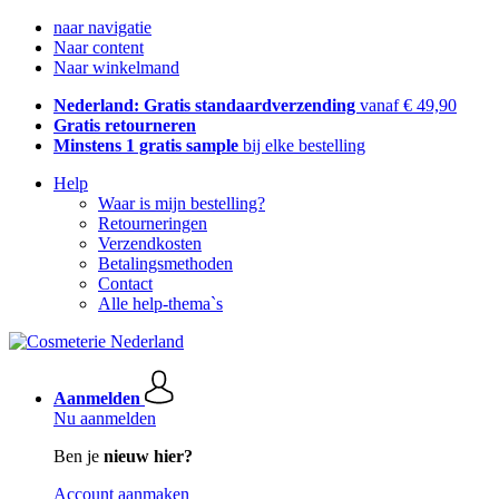
naar navigatie
Naar content
Naar winkelmand
Nederland: Gratis standaardverzending
vanaf € 49,90
Gratis retourneren
Minstens 1 gratis sample
bij elke bestelling
Help
Waar is mijn bestelling?
Retourneringen
Verzendkosten
Betalingsmethoden
Contact
Alle help-thema`s
Aanmelden
Nu aanmelden
Ben je
nieuw hier?
Account aanmaken