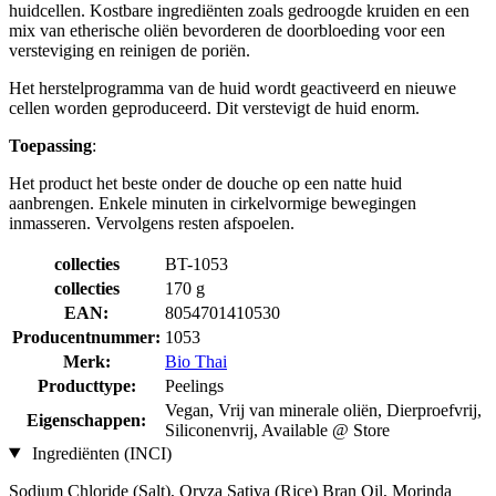
huidcellen. Kostbare ingrediënten zoals gedroogde kruiden en een
mix van etherische oliën bevorderen de doorbloeding voor een
versteviging en reinigen de poriën.
Het herstelprogramma van de huid wordt geactiveerd en nieuwe
cellen worden geproduceerd. Dit verstevigt de huid enorm.
Toepassing
:
Het product het beste onder de douche op een natte huid
aanbrengen. Enkele minuten in cirkelvormige bewegingen
inmasseren. Vervolgens resten afspoelen.
collecties
BT-1053
collecties
170 g
EAN:
8054701410530
Producentnummer:
1053
Merk:
Bio Thai
Producttype:
Peelings
Vegan, Vrij van minerale oliën, Dierproefvrij,
Eigenschappen:
Siliconenvrij, Available @ Store
Ingrediënten (INCI)
Sodium Chloride (Salt), Oryza Sativa (Rice) Bran Oil, Morinda