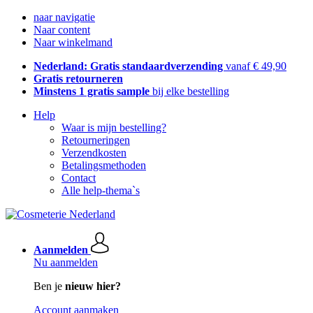
naar navigatie
Naar content
Naar winkelmand
Nederland: Gratis standaardverzending
vanaf € 49,90
Gratis retourneren
Minstens 1 gratis sample
bij elke bestelling
Help
Waar is mijn bestelling?
Retourneringen
Verzendkosten
Betalingsmethoden
Contact
Alle help-thema`s
Aanmelden
Nu aanmelden
Ben je
nieuw hier?
Account aanmaken