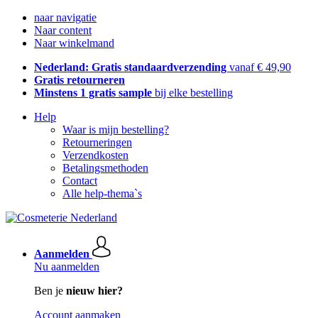
naar navigatie
Naar content
Naar winkelmand
Nederland: Gratis standaardverzending
vanaf € 49,90
Gratis retourneren
Minstens 1 gratis sample
bij elke bestelling
Help
Waar is mijn bestelling?
Retourneringen
Verzendkosten
Betalingsmethoden
Contact
Alle help-thema`s
Aanmelden
Nu aanmelden
Ben je
nieuw hier?
Account aanmaken