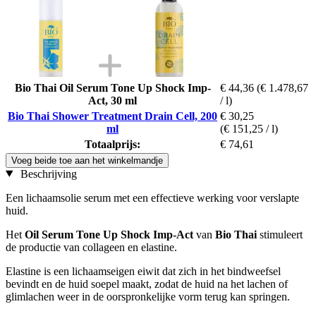
Bio Thai Oil Serum Tone Up Shock Imp-
€ 44,36
(€ 1.478,67
Act, 30 ml
/ l)
Bio Thai Shower Treatment Drain Cell, 200
€ 30,25
ml
(€ 151,25 / l)
Totaalprijs:
€ 74,61
Voeg beide toe aan het winkelmandje
Beschrijving
Een lichaamsolie serum met een effectieve werking voor verslapte
huid.
Het
Oil Serum Tone Up Shock Imp-Act
van
Bio Thai
stimuleert
de productie van collageen en elastine.
Elastine is een lichaamseigen eiwit dat zich in het bindweefsel
bevindt en de huid soepel maakt, zodat de huid na het lachen of
glimlachen weer in de oorspronkelijke vorm terug kan springen.