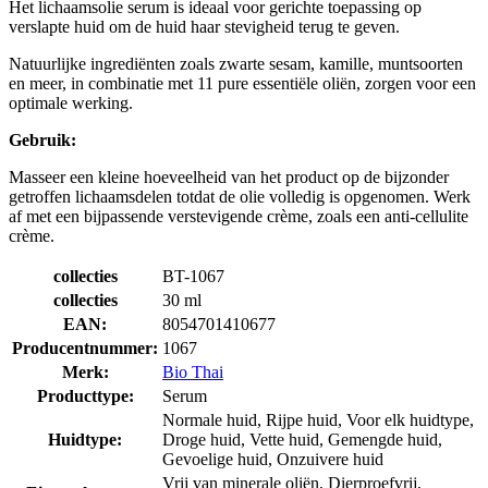
Het lichaamsolie serum is ideaal voor gerichte toepassing op
verslapte huid om de huid haar stevigheid terug te geven.
Natuurlijke ingrediënten zoals zwarte sesam, kamille, muntsoorten
en meer, in combinatie met 11 pure essentiële oliën, zorgen voor een
optimale werking.
Gebruik:
Masseer een kleine hoeveelheid van het product op de bijzonder
getroffen lichaamsdelen totdat de olie volledig is opgenomen. Werk
af met een bijpassende verstevigende crème, zoals een anti-cellulite
crème.
collecties
BT-1067
collecties
30 ml
EAN:
8054701410677
Producentnummer:
1067
Merk:
Bio Thai
Producttype:
Serum
Normale huid, Rijpe huid, Voor elk huidtype,
Huidtype:
Droge huid, Vette huid, Gemengde huid,
Gevoelige huid, Onzuivere huid
Vrij van minerale oliën, Dierproefvrij,