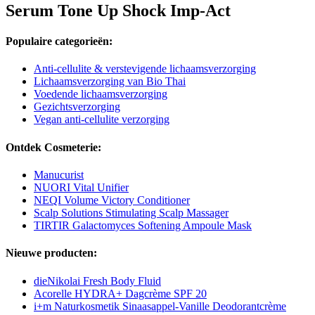
Serum Tone Up Shock Imp-Act
Populaire categorieën:
Anti-cellulite & verstevigende lichaamsverzorging
Lichaamsverzorging van Bio Thai
Voedende lichaamsverzorging
Gezichtsverzorging
Vegan anti-cellulite verzorging
Ontdek Cosmeterie:
Manucurist
NUORI Vital Unifier
NEQI Volume Victory Conditioner
Scalp Solutions Stimulating Scalp Massager
TIRTIR Galactomyces Softening Ampoule Mask
Nieuwe producten:
dieNikolai Fresh Body Fluid
Acorelle HYDRA+ Dagcrème SPF 20
i+m Naturkosmetik Sinaasappel-Vanille Deodorantcrème