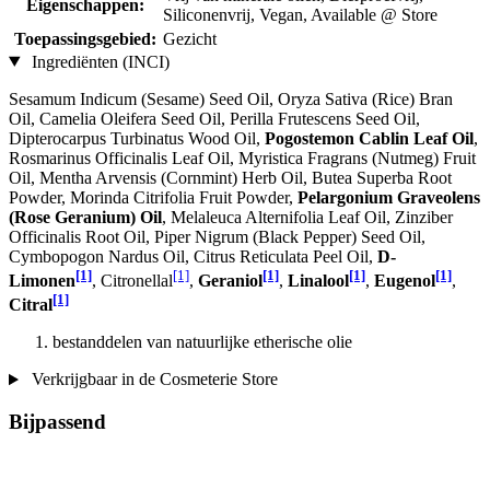
Eigenschappen:
Siliconenvrij, Vegan, Available @ Store
Toepassingsgebied:
Gezicht
Ingrediënten (INCI)
Sesamum Indicum (Sesame) Seed Oil, Oryza Sativa (Rice) Bran
Oil, Camelia Oleifera Seed Oil, Perilla Frutescens Seed Oil,
Dipterocarpus Turbinatus Wood Oil,
Pogostemon Cablin Leaf Oil
,
Rosmarinus Officinalis Leaf Oil, Myristica Fragrans (Nutmeg) Fruit
Oil, Mentha Arvensis (Cornmint) Herb Oil, Butea Superba Root
Powder, Morinda Citrifolia Fruit Powder,
Pelargonium Graveolens
(Rose Geranium) Oil
, Melaleuca Alternifolia Leaf Oil, Zinziber
Officinalis Root Oil, Piper Nigrum (Black Pepper) Seed Oil,
Cymbopogon Nardus Oil, Citrus Reticulata Peel Oil,
D-
[1]
[1]
[1]
[1]
[1]
Limonen
, Citronellal
,
Geraniol
,
Linalool
,
Eugenol
,
[1]
Citral
bestanddelen van natuurlijke etherische olie
Verkrijgbaar in de Cosmeterie Store
Bijpassend