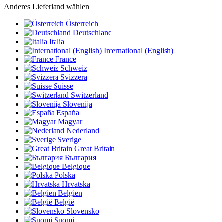
Anderes Lieferland wählen
Österreich
Deutschland
Italia
International (English)
France
Schweiz
Svizzera
Suisse
Switzerland
Slovenija
España
Magyar
Nederland
Sverige
Great Britain
България
Belgique
Polska
Hrvatska
Belgien
België
Slovensko
Suomi