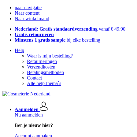
naar navigatie
Naar content
Naar winkelmand
Nederland: Gratis standaardverzending
vanaf € 49,90
Gratis retourneren
Minstens 1 gratis sample
bij elke bestelling
Help
Waar is mijn bestelling?
Retourneringen
Verzendkosten
Betalingsmethoden
Contact
Alle help-thema`s
Aanmelden
Nu aanmelden
Ben je
nieuw hier?
Account aanmaken