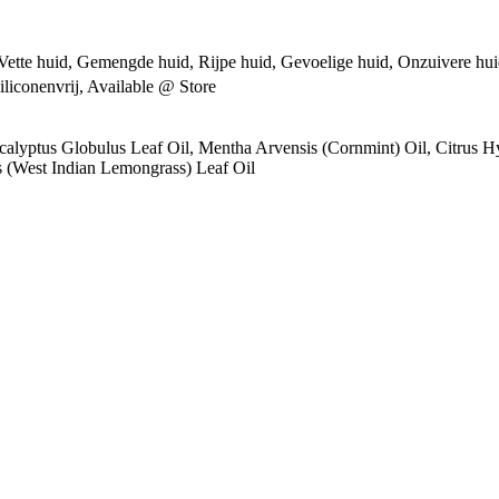
Vette huid, Gemengde huid, Rijpe huid, Gevoelige huid, Onzuivere hu
Siliconenvrij, Available @ Store
alyptus Globulus Leaf Oil, Mentha Arvensis (Cornmint) Oil, Citrus Hys
 (West Indian Lemongrass) Leaf Oil