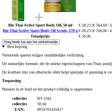
Bio Thai Active Sport Body Oil, 50 ml
€ 28,23
(€ 564,60 / l
Bio Thai Active Sport Body Oil Scrub, 170 g
€ 28,23
(€ 166,06 / 
Totaalprijs:
€ 56,46
Voeg beide toe aan het winkelmandje
Beschrijving
Vermoeide spieren krijgen onmiddellijke verlichting.
De natuurlijke formule, die de unieke eigenschappen van Thais jasmijn 
De kostbare mix van etherische oliën helpt spierpijn of spanning te v
Toepassing
:
Masseer in de huid tot het product volledig is opgenomen.
collecties
BT-1041
collecties
50 ml
EAN:
8054701410417