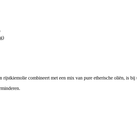
)
kg)
rijstkiemolie combineert met een mix van pure etherische oliën, is bij 
erminderen.