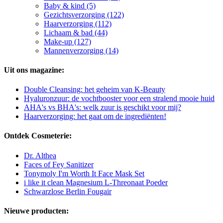
Baby & kind (5)
Gezichtsverzorging (122)
Haarverzorging (112)
Lichaam & bad (44)
Make-up (127)
Mannenverzorging (14)
Uit ons magazine:
Double Cleansing: het geheim van K-Beauty
Hyaluronzuur: de vochtbooster voor een stralend mooie huid
AHA's vs BHA's: welk zuur is geschikt voor mij?
Haarverzorging: het gaat om de ingrediënten!
Ontdek Cosmeterie:
Dr. Althea
Faces of Fey Sanitizer
Tonymoly I'm Worth It Face Mask Set
i like it clean Magnesium L-Threonaat Poeder
Schwarzlose Berlin Fougair
Nieuwe producten: