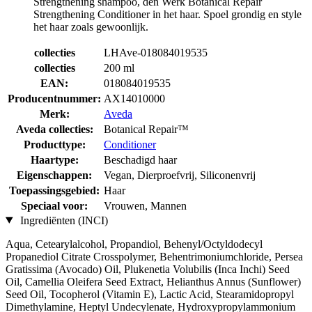
Strengthening
shampoo, den
Werk Botanical Repair
Strengthening Conditioner in het haar. Spoel grondig en style
het haar zoals gewoonlijk.
collecties
LHAve-018084019535
collecties
200 ml
EAN:
018084019535
Producentnummer:
AX14010000
Merk:
Aveda
Aveda collecties:
Botanical Repair™
Producttype:
Conditioner
Haartype:
Beschadigd haar
Eigenschappen:
Vegan, Dierproefvrij, Siliconenvrij
Toepassingsgebied:
Haar
Speciaal voor:
Vrouwen, Mannen
Ingrediënten (INCI)
Aqua, Cetearylalcohol, Propandiol, Behenyl/Octyldodecyl
Propanediol Citrate Crosspolymer, Behentrimoniumchloride, Persea
Gratissima (Avocado) Oil, Plukenetia Volubilis (Inca Inchi) Seed
Oil, Camellia Oleifera Seed Extract, Helianthus Annus (Sunflower)
Seed Oil, Tocopherol (Vitamin E), Lactic Acid, Stearamidopropyl
Dimethylamine, Heptyl Undecylenate, Hydroxypropylammonium