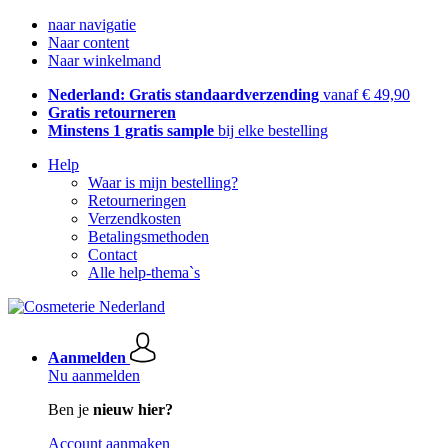
naar navigatie
Naar content
Naar winkelmand
Nederland: Gratis standaardverzending
vanaf € 49,90
Gratis retourneren
Minstens 1 gratis sample
bij elke bestelling
Help
Waar is mijn bestelling?
Retourneringen
Verzendkosten
Betalingsmethoden
Contact
Alle help-thema`s
Aanmelden
Nu aanmelden
Ben je
nieuw hier?
Account aanmaken