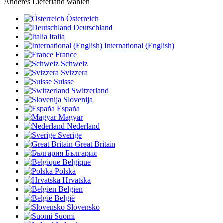
Anderes Lieferland wählen
Österreich
Deutschland
Italia
International (English)
France
Schweiz
Svizzera
Suisse
Switzerland
Slovenija
España
Magyar
Nederland
Sverige
Great Britain
България
Belgique
Polska
Hrvatska
Belgien
België
Slovensko
Suomi