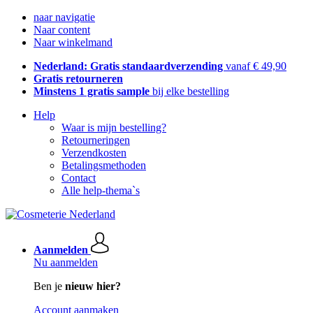
naar navigatie
Naar content
Naar winkelmand
Nederland: Gratis standaardverzending
vanaf € 49,90
Gratis retourneren
Minstens 1 gratis sample
bij elke bestelling
Help
Waar is mijn bestelling?
Retourneringen
Verzendkosten
Betalingsmethoden
Contact
Alle help-thema`s
Aanmelden
Nu aanmelden
Ben je
nieuw hier?
Account aanmaken