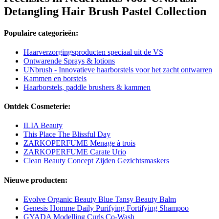
Detangling Hair Brush Pastel Collection
Populaire categorieën:
Haarverzorgingsproducten speciaal uit de VS
Ontwarende Sprays & lotions
UNbrush - Innovatieve haarborstels voor het zacht ontwarren
Kammen en borstels
Haarborstels, paddle brushers & kammen
Ontdek Cosmeterie:
ILIA Beauty
This Place The Blissful Day
ZARKOPERFUME Menage à trois
ZARKOPERFUME Carate Urio
Clean Beauty Concept Zijden Gezichtsmaskers
Nieuwe producten:
Evolve Organic Beauty Blue Tansy Beauty Balm
Genesis Homme Daily Purifying Fortifying Shampoo
GYADA Modelling Curls Co-Wash