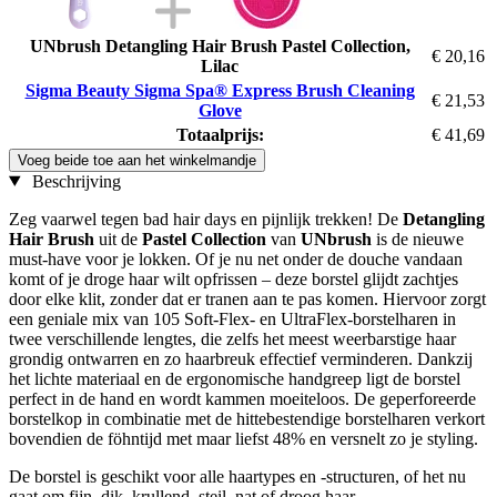
UNbrush Detangling Hair Brush Pastel Collection,
€ 20,16
Lilac
Sigma Beauty Sigma Spa® Express Brush Cleaning
€ 21,53
Glove
Totaalprijs:
€ 41,69
Voeg beide toe aan het winkelmandje
Beschrijving
Zeg vaarwel tegen bad hair days en pijnlijk trekken! De
Detangling
Hair Brush
uit de
Pastel Collection
van
UNbrush
is de nieuwe
must-have voor je lokken. Of je nu net onder de douche vandaan
komt of je droge haar wilt opfrissen – deze borstel glijdt zachtjes
door elke klit, zonder dat er tranen aan te pas komen. Hiervoor zorgt
een geniale mix van 105 Soft-Flex- en UltraFlex-borstelharen in
twee verschillende lengtes, die zelfs het meest weerbarstige haar
grondig ontwarren en zo haarbreuk effectief verminderen. Dankzij
het lichte materiaal en de ergonomische handgreep ligt de borstel
perfect in de hand en wordt kammen moeiteloos. De geperforeerde
borstelkop in combinatie met de hittebestendige borstelharen verkort
bovendien de föhntijd met maar liefst 48% en versnelt zo je styling.
De borstel is geschikt voor alle haartypes en -structuren, of het nu
gaat om fijn, dik, krullend, steil, nat of droog haar.