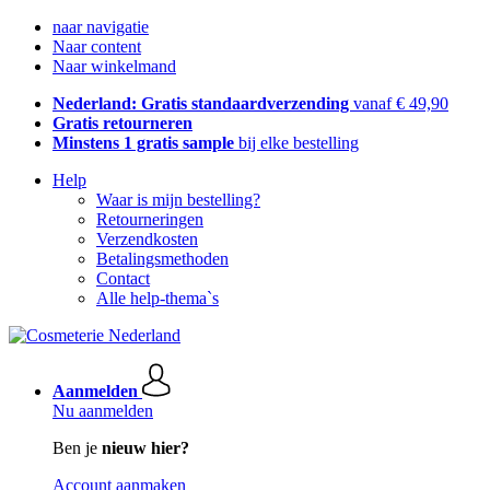
naar navigatie
Naar content
Naar winkelmand
Nederland: Gratis standaardverzending
vanaf € 49,90
Gratis retourneren
Minstens 1 gratis sample
bij elke bestelling
Help
Waar is mijn bestelling?
Retourneringen
Verzendkosten
Betalingsmethoden
Contact
Alle help-thema`s
Aanmelden
Nu aanmelden
Ben je
nieuw hier?
Account aanmaken