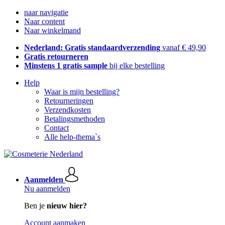
naar navigatie
Naar content
Naar winkelmand
Nederland: Gratis standaardverzending
vanaf € 49,90
Gratis retourneren
Minstens 1 gratis sample
bij elke bestelling
Help
Waar is mijn bestelling?
Retourneringen
Verzendkosten
Betalingsmethoden
Contact
Alle help-thema`s
Aanmelden
Nu aanmelden
Ben je
nieuw hier?
Account aanmaken