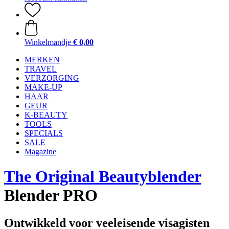
Winkelmandje
€ 0,00
MERKEN
TRAVEL
VERZORGING
MAKE-UP
HAAR
GEUR
K-BEAUTY
TOOLS
SPECIALS
SALE
Magazine
The Original Beautyblender
Blender PRO
Ontwikkeld voor veeleisende visagisten