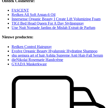
Ontdek Cosmeterie:
FASCENT
Redken All Soft Argan-6 Oil
Innersense Organic Beauty I Create Lift Volumizing Foam
TIGI Bed Head Queen For A Day Stylingspray
Une Nuit Nomade Jardins de Misfah Extrait de Parfum
Nieuwe producten:
Redken Control Hairspray
Evolve Organic Beauty Hyaluronic Hydrating Shampoo
shu uemura art of hair Ashita Supreme Anti Hair-Fall Serum
dieNikolai Rosemarie Handcrème
GYADA Maskerkwast