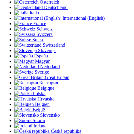
Österreich
Deutschland
Italia
International (English)
France
Schweiz
Svizzera
Suisse
Switzerland
Slovenija
España
Magyar
Nederland
Sverige
Great Britain
България
Belgique
Polska
Hrvatska
Belgien
België
Slovensko
Suomi
Ireland
Česká republika