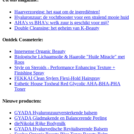
Haarverzorging: het gaat om de ingrediënten!
Hyaluronzuur: de vochtbooster voor een stralend mooie huid
AHA's vs BHA's: welk zuur is geschikt voor mij?
Double Cleansing: het geheim van K-Beauty
Ontdek Cosmeterie:
Innersense Organic Beauty
Biologische Lichaamsolie & Haarolie "Huile Miracle" met
Roos
Style on Steroids - Performance Enhancing Texture +
Finishing Spray
FEKKAI Clean Stylers Flexi-Hold Hairspray
Esthetic House Toxheal Red Glycolic AHA-BHA-PHA
Toner
Nieuwe producten:
GYADA Hyaluronzuurversterkende balsem
GYADA Gladmakende en Balancerende Peeling
dieNikolai Rijke Bodymilk
GYADA Hyalurvedische Revitaliserende Balsem