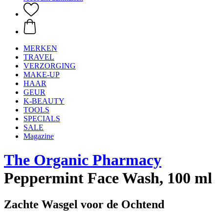
MERKEN
TRAVEL
VERZORGING
MAKE-UP
HAAR
GEUR
K-BEAUTY
TOOLS
SPECIALS
SALE
Magazine
The Organic Pharmacy
Peppermint Face Wash, 100 ml
Zachte Wasgel voor de Ochtend