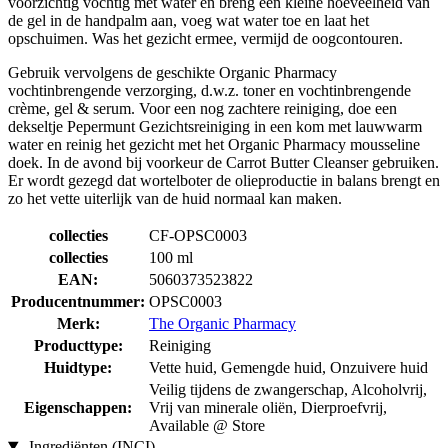
voorzichtig vochtig met water en breng een kleine hoeveelheid van
de gel in de handpalm aan, voeg wat water toe en laat het
opschuimen. Was het gezicht ermee, vermijd de oogcontouren.
Gebruik vervolgens de geschikte Organic Pharmacy
vochtinbrengende verzorging, d.w.z. toner en vochtinbrengende
crème, gel & serum. Voor een nog zachtere reiniging, doe een
dekseltje Pepermunt Gezichtsreiniging in een kom met lauwwarm
water en reinig het gezicht met het Organic Pharmacy mousseline
doek. In de avond bij voorkeur de Carrot Butter Cleanser gebruiken.
Er wordt gezegd dat wortelboter de olieproductie in balans brengt en
zo het vette uiterlijk van de huid normaal kan maken.
collecties
CF-OPSC0003
collecties
100 ml
EAN:
5060373523822
Producentnummer:
OPSC0003
Merk:
The Organic Pharmacy
Producttype:
Reiniging
Huidtype:
Vette huid, Gemengde huid, Onzuivere huid
Veilig tijdens de zwangerschap, Alcoholvrij,
Eigenschappen:
Vrij van minerale oliën, Dierproefvrij,
Available @ Store
Ingrediënten (INCI)