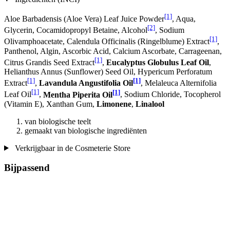
[1]
Aloe Barbadensis (Aloe Vera) Leaf Juice Powder
, Aqua,
[2]
Glycerin, Cocamidopropyl Betaine, Alcohol
, Sodium
[1]
Olivamphoacetate, Calendula Officinalis (Ringelblume) Extract
,
Panthenol, Algin, Ascorbic Acid, Calcium Ascorbate, Carrageenan,
[1]
Citrus Grandis Seed Extract
,
Eucalyptus Globulus Leaf Oil
,
Helianthus Annus (Sunflower) Seed Oil, Hypericum Perforatum
[1]
[1]
Extract
,
Lavandula Angustifolia Oil
, Melaleuca Alternifolia
[1]
[1]
Leaf Oil
,
Mentha Piperita Oil
, Sodium Chloride, Tocopherol
(Vitamin E), Xanthan Gum,
Limonene
,
Linalool
van biologische teelt
gemaakt van biologische ingrediënten
Verkrijgbaar in de Cosmeterie Store
Bijpassend