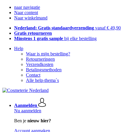
naar navigatie
Naar content
Naar winkelmand
Nederland: Gratis standaardverzending
vanaf € 49,90
Gratis retourneren
Minstens 1 gratis sample
bij elke bestelling
Help
Waar is mijn bestelling?
Retourneringen
Verzendkosten
Betalingsmethoden
Contact
Alle help-thema`s
Aanmelden
Nu aanmelden
Ben je
nieuw hier?
Account aanmaken