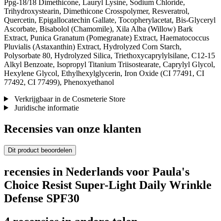
Ppg-18/18 Dimethicone, Lauryl Lysine, Sodium Chloride,
Trihydroxystearin, Dimethicone Crosspolymer, Resveratrol,
Quercetin, Epigallocatechin Gallate, Tocopherylacetat, Bis-Glyceryl
Ascorbate, Bisabolol (Chamomile), Xila Alba (Willow) Bark
Extract, Punica Granatum (Pomegranate) Extract, Haematococcus
Pluvialis (Astaxanthin) Extract, Hydrolyzed Corn Starch,
Polysorbate 80, Hydrolyzed Silica, Triethoxycaprylylsilane, C12-15
Alkyl Benzoate, Isopropyl Titanium Triisostearate, Caprylyl Glycol,
Hexylene Glycol, Ethylhexylglycerin, Iron Oxide (CI 77491, CI
77492, CI 77499), Phenoxyethanol
Verkrijgbaar in de Cosmeterie Store
Juridische informatie
Recensies van onze klanten
Dit product beoordelen
recensies in Nederlands voor Paula's
Choice Resist Super-Light Daily Wrinkle
Defense SPF30