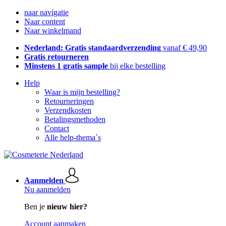
naar navigatie
Naar content
Naar winkelmand
Nederland: Gratis standaardverzending
vanaf € 49,90
Gratis retourneren
Minstens 1 gratis sample
bij elke bestelling
Help
Waar is mijn bestelling?
Retourneringen
Verzendkosten
Betalingsmethoden
Contact
Alle help-thema`s
Aanmelden
Nu aanmelden
Ben je
nieuw hier?
Account aanmaken