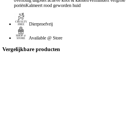
overtollig talgMet actieve kool & kaolienVermindert vergrote
poriënKalmeert rood geworden huid
Dierproefvrij
Available @ Store
Vergelijkbare producten