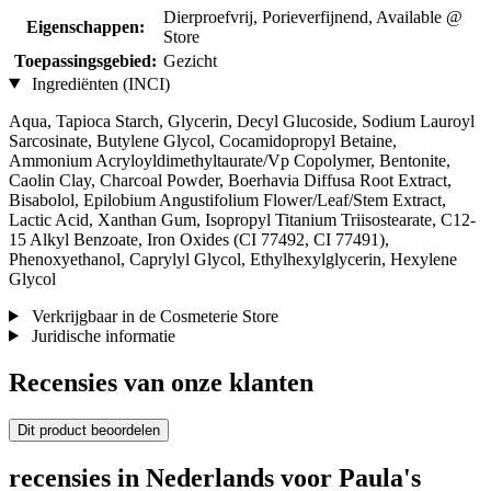
Dierproefvrij, Porieverfijnend, Available @
Eigenschappen:
Store
Toepassingsgebied:
Gezicht
Ingrediënten (INCI)
Aqua, Tapioca Starch, Glycerin, Decyl Glucoside, Sodium Lauroyl
Sarcosinate, Butylene Glycol, Cocamidopropyl Betaine,
Ammonium Acryloyldimethyltaurate/Vp Copolymer, Bentonite,
Caolin Clay, Charcoal Powder, Boerhavia Diffusa Root Extract,
Bisabolol, Epilobium Angustifolium Flower/Leaf/Stem Extract,
Lactic Acid, Xanthan Gum, Isopropyl Titanium Triisostearate, C12-
15 Alkyl Benzoate, Iron Oxides (CI 77492, CI 77491),
Phenoxyethanol, Caprylyl Glycol, Ethylhexylglycerin, Hexylene
Glycol
Verkrijgbaar in de Cosmeterie Store
Juridische informatie
Recensies van onze klanten
Dit product beoordelen
recensies in Nederlands voor Paula's