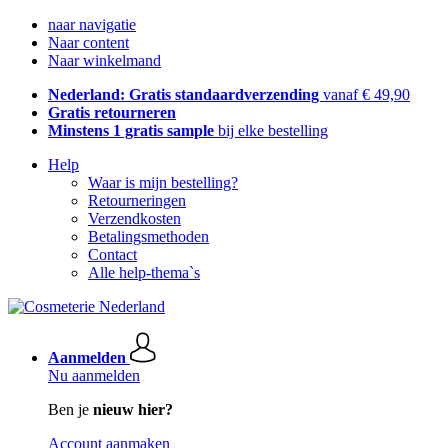
naar navigatie
Naar content
Naar winkelmand
Nederland: Gratis standaardverzending
vanaf € 49,90
Gratis retourneren
Minstens 1 gratis sample
bij elke bestelling
Help
Waar is mijn bestelling?
Retourneringen
Verzendkosten
Betalingsmethoden
Contact
Alle help-thema`s
Aanmelden
Nu aanmelden
Ben je
nieuw hier?
Account aanmaken