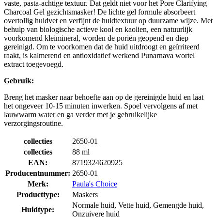
vaste, pasta-achtige textuur. Dat geldt niet voor het Pore Clarifying
Charcoal Gel gezichtsmasker! De lichte gel formule absorbeert
overtollig huidvet en verfijnt de huidtextuur op duurzame wijze. Met
behulp van biologische actieve kool en kaolien, een natuurlijk
voorkomend kleimineral, worden de poriën geopend en diep
gereinigd. Om te voorkomen dat de huid uitdroogt en geïrriteerd
raakt, is kalmerend en antioxidatief werkend Punarnava wortel
extract toegevoegd.
Gebruik:
Breng het masker naar behoefte aan op de gereinigde huid en laat
het ongeveer 10-15 minuten inwerken. Spoel vervolgens af met
lauwwarm water en ga verder met je gebruikelijke
verzorgingsroutine.
collecties
2650-01
collecties
88 ml
EAN:
8719324620925
Producentnummer:
2650-01
Merk:
Paula's Choice
Producttype:
Maskers
Normale huid, Vette huid, Gemengde huid,
Huidtype:
Onzuivere huid