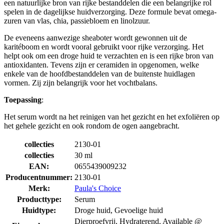
een natuurlijke bron van rijke bestanddelen die een belangrijke rol
spelen in de dagelijkse huidverzorging. Deze formule bevat omega-
zuren van vlas, chia, passiebloem en linolzuur.
De eveneens aanwezige sheaboter wordt gewonnen uit de
karitéboom en wordt vooral gebruikt voor rijke verzorging. Het
helpt ook om een droge huid te verzachten en is een rijke bron van
antioxidanten. Tevens zijn er ceramiden in opgenomen, welke
enkele van de hoofdbestanddelen van de buitenste huidlagen
vormen. Zij zijn belangrijk voor het vochtbalans.
Toepassing
:
Het serum wordt na het reinigen van het gezicht en het exfoliëren op
het gehele gezicht en ook rondom de ogen aangebracht.
collecties
2130-01
collecties
30 ml
EAN:
0655439009232
Producentnummer:
2130-01
Merk:
Paula's Choice
Producttype:
Serum
Huidtype:
Droge huid, Gevoelige huid
Dierproefvrij, Hydraterend, Available @