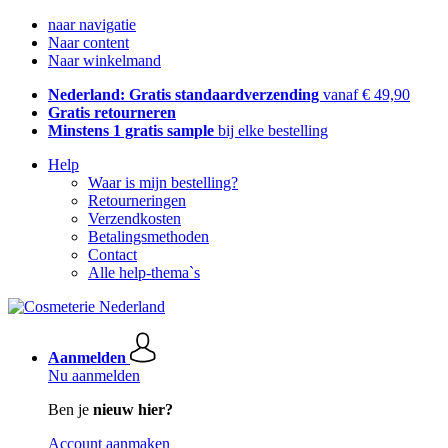
naar navigatie
Naar content
Naar winkelmand
Nederland: Gratis standaardverzending
vanaf € 49,90
Gratis retourneren
Minstens 1 gratis sample
bij elke bestelling
Help
Waar is mijn bestelling?
Retourneringen
Verzendkosten
Betalingsmethoden
Contact
Alle help-thema`s
Aanmelden
Nu aanmelden
Ben je
nieuw hier?
Account aanmaken