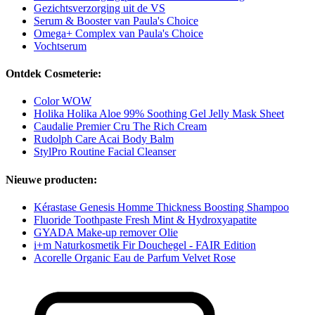
Gezichtsverzorging uit de VS
Serum & Booster van Paula's Choice
Omega+ Complex van Paula's Choice
Vochtserum
Ontdek Cosmeterie:
Color WOW
Holika Holika Aloe 99% Soothing Gel Jelly Mask Sheet
Caudalie Premier Cru The Rich Cream
Rudolph Care Acai Body Balm
StylPro Routine Facial Cleanser
Nieuwe producten:
Kérastase Genesis Homme Thickness Boosting Shampoo
Fluoride Toothpaste Fresh Mint & Hydroxyapatite
GYADA Make-up remover Olie
i+m Naturkosmetik Fir Douchegel - FAIR Edition
Acorelle Organic Eau de Parfum Velvet Rose