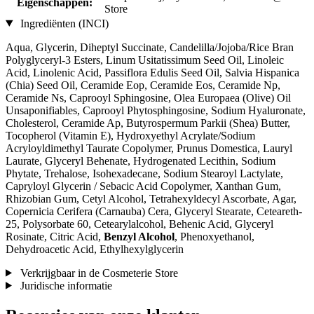
Eigenschappen:
Store
Ingrediënten (INCI)
Aqua, Glycerin, Diheptyl Succinate, Candelilla/Jojoba/Rice Bran
Polyglyceryl-3 Esters, Linum Usitatissimum Seed Oil, Linoleic
Acid, Linolenic Acid, Passiflora Edulis Seed Oil, Salvia Hispanica
(Chia) Seed Oil, Ceramide Eop, Ceramide Eos, Ceramide Np,
Ceramide Ns, Caprooyl Sphingosine, Olea Europaea (Olive) Oil
Unsaponifiables, Caprooyl Phytosphingosine, Sodium Hyaluronate,
Cholesterol, Ceramide Ap, Butyrospermum Parkii (Shea) Butter,
Tocopherol (Vitamin E), Hydroxyethyl Acrylate/Sodium
Acryloyldimethyl Taurate Copolymer, Prunus Domestica, Lauryl
Laurate, Glyceryl Behenate, Hydrogenated Lecithin, Sodium
Phytate, Trehalose, Isohexadecane, Sodium Stearoyl Lactylate,
Capryloyl Glycerin / Sebacic Acid Copolymer, Xanthan Gum,
Rhizobian Gum, Cetyl Alcohol, Tetrahexyldecyl Ascorbate, Agar,
Copernicia Cerifera (Carnauba) Cera, Glyceryl Stearate, Ceteareth-
25, Polysorbate 60, Cetearylalcohol, Behenic Acid, Glyceryl
Rosinate, Citric Acid,
Benzyl Alcohol
, Phenoxyethanol,
Dehydroacetic Acid, Ethylhexylglycerin
Verkrijgbaar in de Cosmeterie Store
Juridische informatie