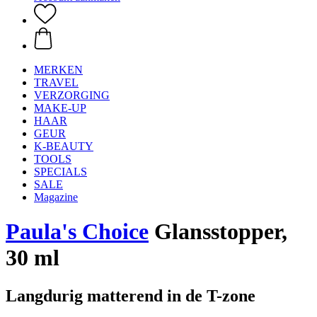
MERKEN
TRAVEL
VERZORGING
MAKE-UP
HAAR
GEUR
K-BEAUTY
TOOLS
SPECIALS
SALE
Magazine
Paula's Choice
Glansstopper,
30 ml
Langdurig matterend in de T-zone