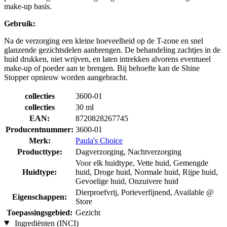
make-up basis.
Gebruik:
Na de verzorging een kleine hoeveelheid op de T-zone en snel
glanzende gezichtsdelen aanbrengen. De behandeling zachtjes in de
huid drukken, niet wrijven, en laten intrekken alvorens eventueel
make-up of poeder aan te brengen. Bij behoefte kan de Shine
Stopper opnieuw worden aangebracht.
collecties
3600-01
collecties
30 ml
EAN:
8720828267745
Producentnummer:
3600-01
Merk:
Paula's Choice
Producttype:
Dagverzorging, Nachtverzorging
Voor elk huidtype, Vette huid, Gemengde
Huidtype:
huid, Droge huid, Normale huid, Rijpe huid,
Gevoelige huid, Onzuivere huid
Dierproefvrij, Porieverfijnend, Available @
Eigenschappen:
Store
Toepassingsgebied:
Gezicht
Ingrediënten (INCI)