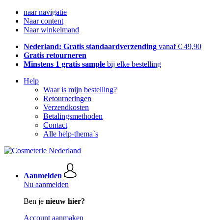
naar navigatie
Naar content
Naar winkelmand
Nederland: Gratis standaardverzending
vanaf € 49,90
Gratis retourneren
Minstens 1 gratis sample
bij elke bestelling
Help
Waar is mijn bestelling?
Retourneringen
Verzendkosten
Betalingsmethoden
Contact
Alle help-thema`s
Aanmelden
Nu aanmelden
Ben je
nieuw hier?
Account aanmaken