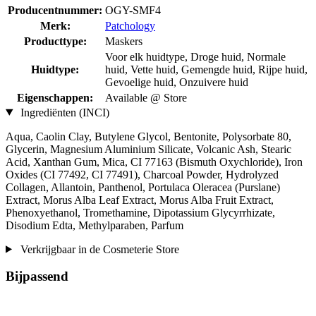
Producentnummer:
OGY-SMF4
Merk:
Patchology
Producttype:
Maskers
Voor elk huidtype, Droge huid, Normale
Huidtype:
huid, Vette huid, Gemengde huid, Rijpe huid,
Gevoelige huid, Onzuivere huid
Eigenschappen:
Available @ Store
Ingrediënten (INCI)
Aqua, Caolin Clay, Butylene Glycol, Bentonite, Polysorbate 80,
Glycerin, Magnesium Aluminium Silicate, Volcanic Ash, Stearic
Acid, Xanthan Gum, Mica, CI 77163 (Bismuth Oxychloride), Iron
Oxides (CI 77492, CI 77491), Charcoal Powder, Hydrolyzed
Collagen, Allantoin, Panthenol, Portulaca Oleracea (Purslane)
Extract, Morus Alba Leaf Extract, Morus Alba Fruit Extract,
Phenoxyethanol, Tromethamine, Dipotassium Glycyrrhizate,
Disodium Edta, Methylparaben, Parfum
Verkrijgbaar in de Cosmeterie Store
Bijpassend