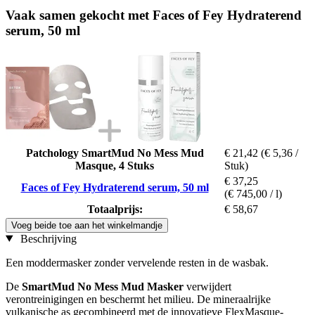
Vaak samen gekocht met Faces of Fey Hydraterend
serum, 50 ml
Patchology SmartMud No Mess Mud
€ 21,42
(€ 5,36 /
Masque, 4 Stuks
Stuk)
€ 37,25
Faces of Fey Hydraterend serum, 50 ml
(€ 745,00 / l)
Totaalprijs:
€ 58,67
Voeg beide toe aan het winkelmandje
Beschrijving
Een moddermasker zonder vervelende resten in de wasbak.
De
SmartMud No Mess Mud Masker
verwijdert
verontreinigingen en beschermt het milieu. De mineraalrijke
vulkanische as gecombineerd met de innovatieve FlexMasque-