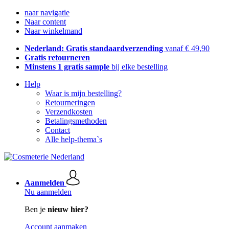
naar navigatie
Naar content
Naar winkelmand
Nederland: Gratis standaardverzending
vanaf € 49,90
Gratis retourneren
Minstens 1 gratis sample
bij elke bestelling
Help
Waar is mijn bestelling?
Retourneringen
Verzendkosten
Betalingsmethoden
Contact
Alle help-thema`s
Aanmelden
Nu aanmelden
Ben je
nieuw hier?
Account aanmaken