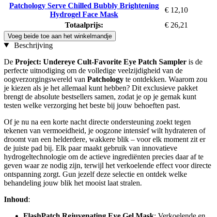
Patchology Serve Chilled Bubbly Brightening
€ 12,10
Hydrogel Face Mask
Totaalprijs:
€ 26,21
Voeg beide toe aan het winkelmandje
Beschrijving
De
Project: Undereye Cult-Favorite Eye Patch Sampler
is de
perfecte uitnodiging om de volledige veelzijdigheid van de
oogverzorgingswereld van
Patchology
te ontdekken. Waarom zou
je kiezen als je het allemaal kunt hebben? Dit exclusieve pakket
brengt de absolute bestsellers samen, zodat je op je gemak kunt
testen welke verzorging het beste bij jouw behoeften past.
Of je nu na een korte nacht directe ondersteuning zoekt tegen
tekenen van vermoeidheid, je oogzone intensief wilt hydrateren of
droomt van een helderdere, wakkere blik – voor elk moment zit er
de juiste pad bij. Elk paar maakt gebruik van innovatieve
hydrogeltechnologie om de actieve ingrediënten precies daar af te
geven waar ze nodig zijn, terwijl het verkoelende effect voor directe
ontspanning zorgt. Gun jezelf deze selectie en ontdek welke
behandeling jouw blik het mooist laat stralen.
Inhoud
:
FlashPatch Rejuvenating Eye Gel Mask
: Verkoelende en