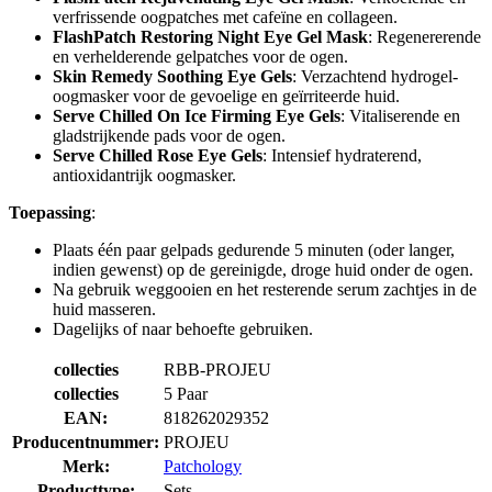
verfrissende oogpatches met cafeïne en collageen.
FlashPatch Restoring Night Eye Gel Mask
: Regenererende
en verhelderende gelpatches voor de ogen.
Skin Remedy Soothing Eye Gels
: Verzachtend hydrogel-
oogmasker voor de gevoelige en geïrriteerde huid.
Serve Chilled On Ice Firming Eye Gels
: Vitaliserende en
gladstrijkende pads voor de ogen.
Serve Chilled Rose Eye Gels
: Intensief hydraterend,
antioxidantrijk oogmasker.
Toepassing
:
Plaats één paar gelpads gedurende 5 minuten (oder langer,
indien gewenst) op de gereinigde, droge huid onder de ogen.
Na gebruik weggooien en het resterende serum zachtjes in de
huid masseren.
Dagelijks of naar behoefte gebruiken.
collecties
RBB-PROJEU
collecties
5 Paar
EAN:
818262029352
Producentnummer:
PROJEU
Merk:
Patchology
Producttype:
Sets