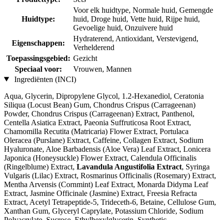
Voor elk huidtype, Normale huid, Gemengde
Huidtype:
huid, Droge huid, Vette huid, Rijpe huid,
Gevoelige huid, Onzuivere huid
Hydraterend, Antioxidant, Verstevigend,
Eigenschappen:
Verhelderend
Toepassingsgebied:
Gezicht
Speciaal voor:
Vrouwen, Mannen
Ingrediënten (INCI)
Aqua, Glycerin, Dipropylene Glycol, 1.2-Hexanediol, Ceratonia
Siliqua (Locust Bean) Gum, Chondrus Crispus (Carrageenan)
Powder, Chondrus Crispus (Carrageenan) Extract, Panthenol,
Centella Asiatica Extract, Paeonia Suffruticosa Root Extract,
Chamomilla Recutita (Matricaria) Flower Extract, Portulaca
Oleracea (Purslane) Extract, Caffeine, Collagen Extract, Sodium
Hyaluronate, Aloe Barbadensis (Aloe Vera) Leaf Extract, Lonicera
Japonica (Honeysuckle) Flower Extract, Calendula Officinalis
(Ringelblume) Extract,
Lavandula Angustifolia Extract
, Syringa
Vulgaris (Lilac) Extract, Rosmarinus Officinalis (Rosemary) Extract,
Mentha Arvensis (Cornmint) Leaf Extract, Monarda Didyma Leaf
Extract, Jasmine Officinale (Jasmine) Extract, Freesia Refracta
Extract, Acetyl Tetrapeptide-5, Trideceth-6, Betaine, Cellulose Gum,
Xanthan Gum, Glyceryl Caprylate, Potassium Chloride, Sodium
Polyacrylate, Sucrose, Ethylhexylglycerin, Synthetic