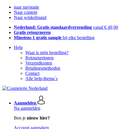
naar navigatie
Naar content
Naar winkelmand
Nederland: Gratis standaardverzending
vanaf € 49,90
Gratis retourneren
Minstens 1 gratis sample
bij elke bestelling
Help
Waar is mijn bestelling?
Retourneringen
Verzendkosten
Betalingsmethoden
Contact
Alle help-thema`s
Aanmelden
Nu aanmelden
Ben je
nieuw hier?
Account aanmaken