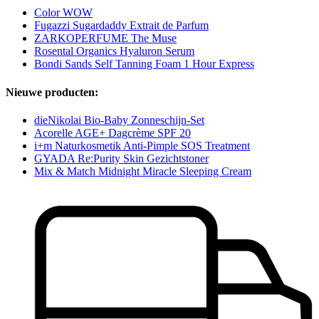
Color WOW
Fugazzi Sugardaddy Extrait de Parfum
ZARKOPERFUME The Muse
Rosental Organics Hyaluron Serum
Bondi Sands Self Tanning Foam 1 Hour Express
Nieuwe producten:
dieNikolai Bio-Baby Zonneschijn-Set
Acorelle AGE+ Dagcrème SPF 20
i+m Naturkosmetik Anti-Pimple SOS Treatment
GYADA Re:Purity Skin Gezichtstoner
Mix & Match Midnight Miracle Sleeping Cream