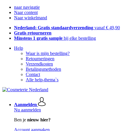
naar navigatie
Naar content
Naar winkelmand
Nederland: Gratis standaardverzending
vanaf € 49,90
Gratis retourneren
Minstens 1 gratis sample
bij elke bestelling
Help
Waar is mijn bestelling?
Retourneringen
Verzendkosten
Betalingsmethoden
Contact
Alle help-thema`s
Aanmelden
Nu aanmelden
Ben je
nieuw hier?
Account aanmaken