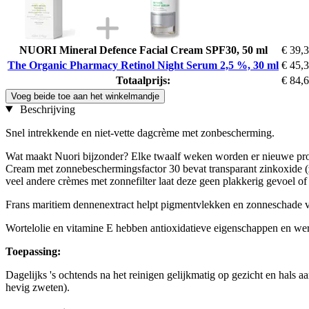
NUORI Mineral Defence Facial Cream SPF30, 50 ml
€ 39,
The Organic Pharmacy Retinol Night Serum 2,5 %, 30 ml
€ 45,
Totaalprijs:
€ 84,
Voeg beide toe aan het winkelmandje
Beschrijving
Snel intrekkende en niet-vette dagcrème met zonbescherming.
Wat maakt Nuori bijzonder? Elke twaalf weken worden er nieuwe prod
Cream met zonnebeschermingsfactor 30 bevat transparant zinkoxide (z
veel andere crèmes met zonnefilter laat deze geen plakkerig gevoel of 
Frans maritiem dennenextract helpt pigmentvlekken en zonneschade ve
Wortelolie en vitamine E hebben antioxidatieve eigenschappen en wer
Toepassing:
Dagelijks 's ochtends na het reinigen gelijkmatig op gezicht en hal
hevig zweten).