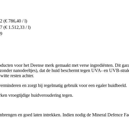
32
(€ 786,40 / l)
37
(€ 1.512,33 / l)
69
ucten voor het Deense merk gemaakt met verse ingrediënten. Dit gara
onder nanodeeltjes), dat de huid beschermt tegen UVA- en UVB-stralen 
witte resten achter.
rminderen en zorgt bij regelmatig gebruik voor een egaler huidbeeld.
ken vroegtijdige huidveroudering tegen.
s aanbrengen en goed laten intrekken. Indien nodig de Mineral Defence