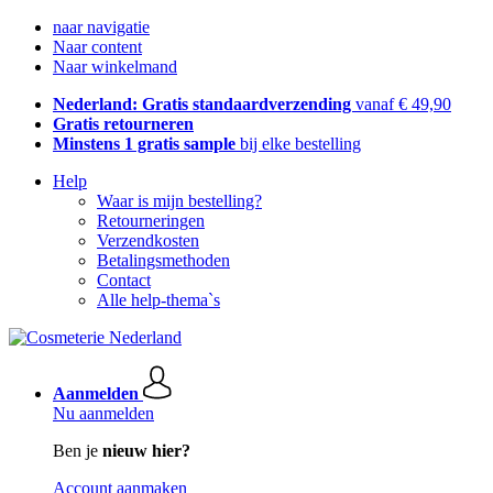
naar navigatie
Naar content
Naar winkelmand
Nederland: Gratis standaardverzending
vanaf € 49,90
Gratis retourneren
Minstens 1 gratis sample
bij elke bestelling
Help
Waar is mijn bestelling?
Retourneringen
Verzendkosten
Betalingsmethoden
Contact
Alle help-thema`s
Aanmelden
Nu aanmelden
Ben je
nieuw hier?
Account aanmaken