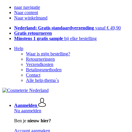
naar navigatie
Naar content
Naar winkelmand
Nederland: Gratis standaardverzending
vanaf € 49,90
Gratis retourneren
Minstens 1 gratis sample
bij elke bestelling
Help
Waar is mijn bestelling?
Retourneringen
Verzendkosten
Betalingsmethoden
Contact
Alle help-thema`s
Aanmelden
Nu aanmelden
Ben je
nieuw hier?
Account aanmaken