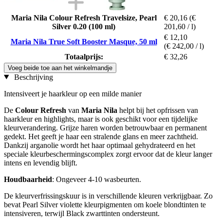
Maria Nila Colour Refresh Travelsize, Pearl
€ 20,16
(€
Silver 0.20 (100 ml)
201,60 / l)
€ 12,10
Maria Nila True Soft Booster Masque, 50 ml
(€ 242,00 / l)
Totaalprijs:
€ 32,26
Voeg beide toe aan het winkelmandje
Beschrijving
Intensiveert je haarkleur op een milde manier
De
Colour Refresh
van
Maria Nila
helpt bij het opfrissen van
haarkleur en highlights, maar is ook geschikt voor een tijdelijke
kleurverandering. Grijze haren worden betrouwbaar en permanent
gedekt. Het geeft je haar een stralende glans en meer zachtheid.
Dankzij arganolie wordt het haar optimaal gehydrateerd en het
speciale kleurbeschermingscomplex zorgt ervoor dat de kleur langer
intens en levendig blijft.
Houdbaarheid
: Ongeveer 4-10 wasbeurten.
De kleurverfrissingskuur is in verschillende kleuren verkrijgbaar. Zo
bevat Pearl Silver violette kleurpigmenten om koele blondtinten te
intensiveren, terwijl Black zwarttinten ondersteunt.