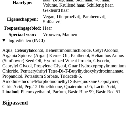
Haartype:
Volume, Krullend haar, Schilferig haar,
Gekleurd haar
Vegan, Dierproefvrij, Parabeenvrij,
Eigenschappen:
Sulfaatvrij
Toepassingsgebied:
Haar
Speciaal voor:
Vrouwen, Mannen
Ingrediënten (INCI)
Aqua, Cetearylalcohol, Behentrimoniumchloride, Cetyl Alcohol,
Argania Spinosa (Argan) Kernel Oil, Panthenol, Helianthus Annus
(Sunflower) Seed Oil, Hydrolized Wheat Protein, Glycerin,
Caprylyl Glycol, Propylene Glycol, Guar Hydroxypropyltrimonium
Chloride, Pentaerythrityl Tetra-Di-T-Butylhydroxyhydrocinnamate,
Propandiol, Potassium Sorbate, Trideceth-5,
Amodimethicone/Morpholinomethyl Silsesquioxane Copolymer,
Citric Acid, Peg-12 Dimethicone, Quaternium-95, Lactic Acid,
Linalool
, Phenoxyethanol, Parfum, Basic Blue 99, Basic Red 51
Bijpassend