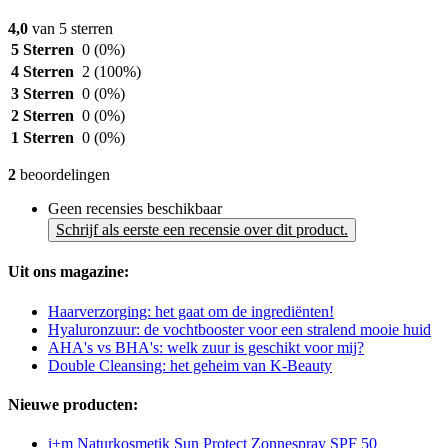
4,0
van 5 sterren
5 Sterren
0
(0%)
4 Sterren
2
(100%)
3 Sterren
0
(0%)
2 Sterren
0
(0%)
1 Sterren
0
(0%)
2
beoordelingen
Geen recensies beschikbaar
Schrijf als eerste een recensie over dit product.
Uit ons magazine:
Haarverzorging: het gaat om de ingrediënten!
Hyaluronzuur: de vochtbooster voor een stralend mooie huid
AHA's vs BHA's: welk zuur is geschikt voor mij?
Double Cleansing: het geheim van K-Beauty
Nieuwe producten:
i+m Naturkosmetik Sun Protect Zonnespray SPF 50