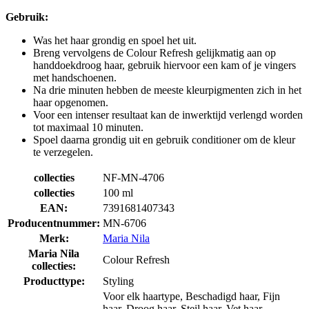
Gebruik:
Was het haar grondig en spoel het uit.
Breng vervolgens de Colour Refresh gelijkmatig aan op
handdoekdroog haar, gebruik hiervoor een kam of je vingers
met handschoenen.
Na drie minuten hebben de meeste kleurpigmenten zich in het
haar opgenomen.
Voor een intenser resultaat kan de inwerktijd verlengd worden
tot maximaal 10 minuten.
Spoel daarna grondig uit en gebruik conditioner om de kleur
te verzegelen.
collecties
NF-MN-4706
collecties
100 ml
EAN:
7391681407343
Producentnummer:
MN-6706
Merk:
Maria Nila
Maria Nila
Colour Refresh
collecties:
Producttype:
Styling
Voor elk haartype, Beschadigd haar, Fijn
haar, Droog haar, Steil haar, Vet haar,