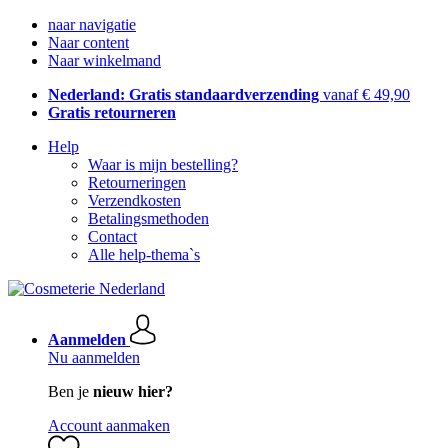
naar navigatie
Naar content
Naar winkelmand
Nederland: Gratis standaardverzending
vanaf € 49,90
Gratis retourneren
Help
Waar is mijn bestelling?
Retourneringen
Verzendkosten
Betalingsmethoden
Contact
Alle help-thema`s
Aanmelden
Nu aanmelden
Ben je
nieuw hier?
Account aanmaken