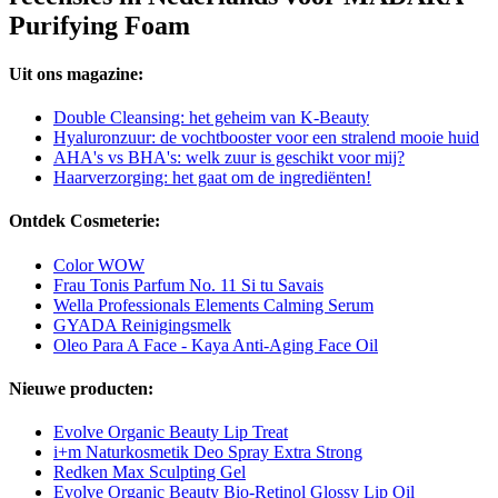
Purifying Foam
Uit ons magazine:
Double Cleansing: het geheim van K-Beauty
Hyaluronzuur: de vochtbooster voor een stralend mooie huid
AHA's vs BHA's: welk zuur is geschikt voor mij?
Haarverzorging: het gaat om de ingrediënten!
Ontdek Cosmeterie:
Color WOW
Frau Tonis Parfum No. 11 Si tu Savais
Wella Professionals Elements Calming Serum
GYADA Reinigingsmelk
Oleo Para A Face - Kaya Anti-Aging Face Oil
Nieuwe producten:
Evolve Organic Beauty Lip Treat
i+m Naturkosmetik Deo Spray Extra Strong
Redken Max Sculpting Gel
Evolve Organic Beauty Bio-Retinol Glossy Lip Oil