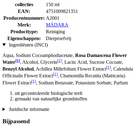
collecties
150 ml
EAN:
4751009821351
Producentnummer:
A2001
Merk:
MÁDARA
Producttype:
Reiniging
Eigenschappen:
Dierproefvrij
Ingrediënten (INCI)
Aqua, Sodium Cocoamphodiacetate,
Rosa Damascena Flower
[1]
[2]
Water
, Alcohol, Glycerin
, Lactic Acid, Sucrose Cocoate,
[1]
Benzyl Alcohol
, Achillea Millefolium Flower Extract
, Calendula
[1]
Officinalis Flower Extract
, Chamomilla Recutita (Matricaria)
[1]
Flower Extract
, Sodium Benzoate, Potassium Sorbate, Parfum
uit gecontroleerde biologische teelt
gemaakt van natuurlijke grondstoffen
Juridische informatie
Bijpassend