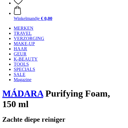
Winkelmandje
€ 0,00
MERKEN
TRAVEL
VERZORGING
MAKE-UP
HAAR
GEUR
K-BEAUTY
TOOLS
SPECIALS
SALE
Magazine
MÁDARA
Purifying Foam,
150 ml
Zachte diepe reiniger