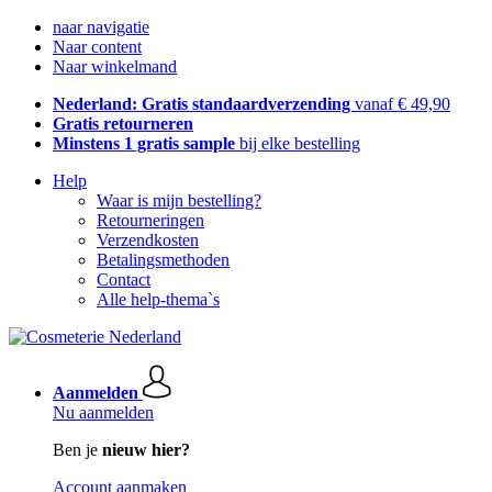
naar navigatie
Naar content
Naar winkelmand
Nederland: Gratis standaardverzending
vanaf € 49,90
Gratis retourneren
Minstens 1 gratis sample
bij elke bestelling
Help
Waar is mijn bestelling?
Retourneringen
Verzendkosten
Betalingsmethoden
Contact
Alle help-thema`s
Aanmelden
Nu aanmelden
Ben je
nieuw hier?
Account aanmaken