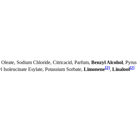
l Oleate, Sodium Chloride, Citricacid, Parfum,
Benzyl Alcohol
, Pyrus
[2]
[2]
l Isoleucinate Esylate, Potassium Sorbate,
Limonene
,
Linalool