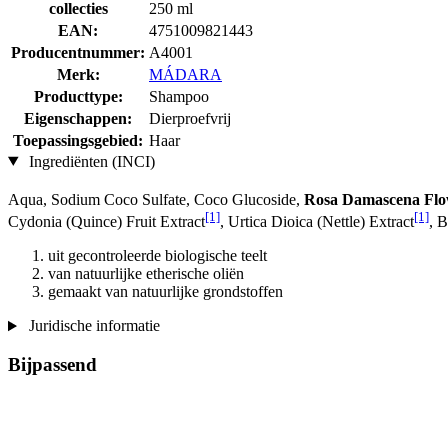
collecties
250 ml
EAN:
4751009821443
Producentnummer:
A4001
Merk:
MÁDARA
Producttype:
Shampoo
Eigenschappen:
Dierproefvrij
Toepassingsgebied:
Haar
Ingrediënten (INCI)
Aqua, Sodium Coco­ Sulfate, Coco Glucoside,
Rosa Damascena Flo
[1]
[1]
Cydonia (Quince) Fruit Extract
, Urtica Dioica (Nettle) Extract
, 
uit gecontroleerde biologische teelt
van natuurlijke etherische oliën
gemaakt van natuurlijke grondstoffen
Juridische informatie
Bijpassend