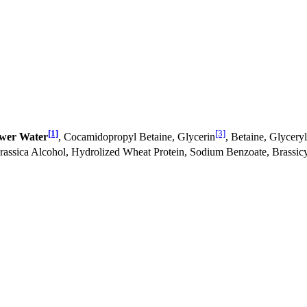
[1]
[3]
wer Water
, Cocamidopropyl Betaine, Glycerin
, Betaine, Glycery
Brassica Alcohol, Hydrolized Wheat Protein, Sodium Benzoate, Brassicy