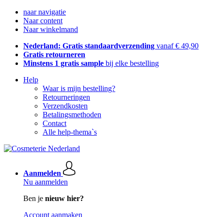
naar navigatie
Naar content
Naar winkelmand
Nederland: Gratis standaardverzending
vanaf € 49,90
Gratis retourneren
Minstens 1 gratis sample
bij elke bestelling
Help
Waar is mijn bestelling?
Retourneringen
Verzendkosten
Betalingsmethoden
Contact
Alle help-thema`s
Aanmelden
Nu aanmelden
Ben je
nieuw hier?
Account aanmaken