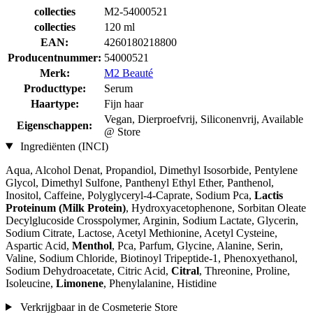
collecties
M2-54000521
collecties
120 ml
EAN:
4260180218800
Producentnummer:
54000521
Merk:
M2 Beauté
Producttype:
Serum
Haartype:
Fijn haar
Vegan, Dierproefvrij, Siliconenvrij, Available
Eigenschappen:
@ Store
Ingrediënten (INCI)
Aqua, Alcohol Denat, Propandiol, Dimethyl Isosorbide, Pentylene
Glycol, Dimethyl Sulfone, Panthenyl Ethyl Ether, Panthenol,
Inositol, Caffeine, Polyglyceryl-4-Caprate, Sodium Pca,
Lactis
Proteinum (Milk Protein)
, Hydroxyacetophenone, Sorbitan Oleate
Decylglucoside Crosspolymer, Arginin, Sodium Lactate, Glycerin,
Sodium Citrate, Lactose, Acetyl Methionine, Acetyl Cysteine,
Aspartic Acid,
Menthol
, Pca, Parfum, Glycine, Alanine, Serin,
Valine, Sodium Chloride, Biotinoyl Tripeptide-1, Phenoxyethanol,
Sodium Dehydroacetate, Citric Acid,
Citral
, Threonine, Proline,
Isoleucine,
Limonene
, Phenylalanine, Histidine
Verkrijgbaar in de Cosmeterie Store