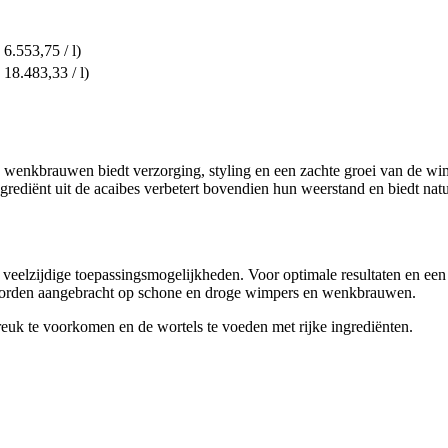
 6.553,75 / l)
 18.483,33 / l)
wenkbrauwen biedt verzorging, styling en een zachte groei van de w
ingrediënt uit de acaibes verbetert bovendien hun weerstand en biedt 
elzijdige toepassingsmogelijkheden. Voor optimale resultaten en een a
s worden aangebracht op schone en droge wimpers en wenkbrauwen.
euk te voorkomen en de wortels te voeden met rijke ingrediënten.