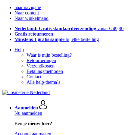
naar navigatie
Naar content
Naar winkelmand
Nederland: Gratis standaardverzending
vanaf € 49,90
Gratis retourneren
Minstens 1 gratis sample
bij elke bestelling
Help
Waar is mijn bestelling?
Retourneringen
Verzendkosten
Betalingsmethoden
Contact
Alle help-thema`s
Aanmelden
Nu aanmelden
Ben je
nieuw hier?
Account aanmaken