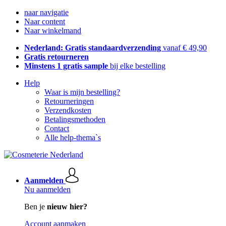
naar navigatie
Naar content
Naar winkelmand
Nederland: Gratis standaardverzending
vanaf € 49,90
Gratis retourneren
Minstens 1 gratis sample
bij elke bestelling
Help
Waar is mijn bestelling?
Retourneringen
Verzendkosten
Betalingsmethoden
Contact
Alle help-thema`s
Aanmelden
Nu aanmelden
Ben je
nieuw hier?
Account aanmaken