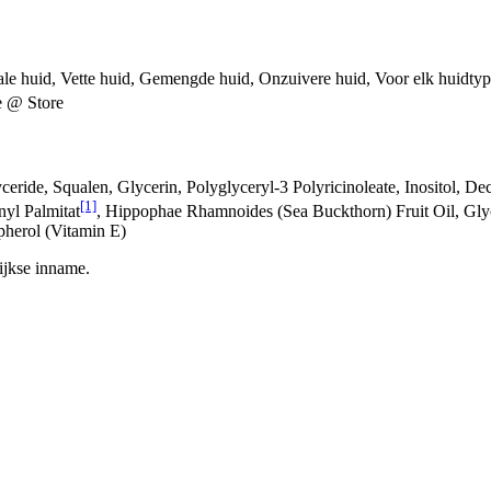
le huid, Vette huid, Gemengde huid, Onzuivere huid, Voor elk huidty
le @ Store
ride, Squalen, Glycerin, Polyglyceryl-3 Polyricinoleate, Inositol, Decy
[1]
nyl Palmitat
, Hippophae Rhamnoides (Sea Buckthorn) Fruit Oil, Gly
pherol (Vitamin E)
ijkse inname.