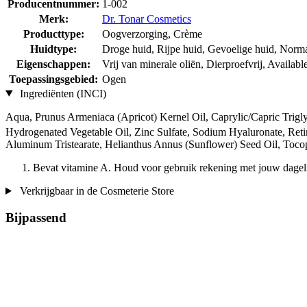
Producentnummer:
1-002
Merk:
Dr. Tonar Cosmetics
Producttype:
Oogverzorging, Crème
Huidtype:
Droge huid, Rijpe huid, Gevoelige huid, Norma
Eigenschappen:
Vrij van minerale oliën, Dierproefvrij, Availab
Toepassingsgebied:
Ogen
Ingrediënten (INCI)
Aqua, Prunus Armeniaca (Apricot) Kernel Oil, Caprylic/Capric Triglyce
Hydrogenated Vegetable Oil, Zinc Sulfate, Sodium Hyaluronate, Reti
Aluminum Tristearate, Helianthus Annus (Sunflower) Seed Oil, Toco
Bevat vitamine A. Houd voor gebruik rekening met jouw dagel
Verkrijgbaar in de Cosmeterie Store
Bijpassend