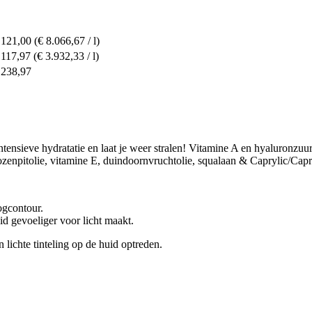
 121,00
(€ 8.066,67 / l)
 117,97
(€ 3.932,33 / l)
 238,97
tensieve hydratatie en laat je weer stralen! Vitamine A en hyaluronzuur
ozenpitolie, vitamine E, duindoornvruchtolie, squalaan & Caprylic/Capr
ogcontour.
 gevoeliger voor licht maakt.
 lichte tinteling op de huid optreden.