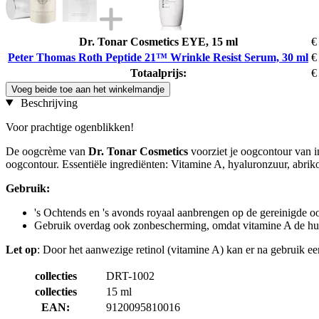
Dr. Tonar Cosmetics EYE, 15 ml
€
Peter Thomas Roth Peptide 21™ Wrinkle Resist Serum, 30 ml
€
Totaalprijs:
€
Voeg beide toe aan het winkelmandje
Beschrijving
Voor prachtige ogenblikken!
De oogcrème van
Dr. Tonar Cosmetics
voorziet je oogcontour van in
oogcontour. Essentiële ingrediënten: Vitamine A, hyaluronzuur, abrik
Gebruik:
's Ochtends en 's avonds royaal aanbrengen op de gereinigde o
Gebruik overdag ook zonbescherming, omdat vitamine A de huid
Let op
: Door het aanwezige retinol (vitamine A) kan er na gebruik een
collecties
DRT-1002
collecties
15 ml
EAN:
9120095810016