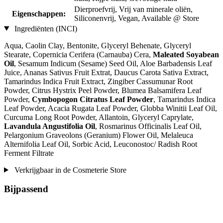
Dierproefvrij, Vrij van minerale oliën,
Eigenschappen:
Siliconenvrij, Vegan, Available @ Store
Ingrediënten (INCI)
Aqua, Caolin Clay, Bentonite, Glyceryl Behenate, Glyceryl
Stearate, Copernicia Cerifera (Carnauba) Cera,
Maleated Soyabean
Oil
, Sesamum Indicum (Sesame) Seed Oil, Aloe Barbadensis Leaf
Juice, Ananas Sativus Fruit Extrat, Daucus Carota Sativa Extract,
Tamarindus Indica Fruit Extract, Zingiber Cassumunar Root
Powder, Citrus Hystrix Peel Powder, Blumea Balsamifera Leaf
Powder,
Cymbopogon Citratus Leaf Powder
, Tamarindus Indica
Leaf Powder, Acacia Rugata Leaf Powder, Globba Winitii Leaf Oil,
Curcuma Long Root Powder, Allantoin, Glyceryl Caprylate,
Lavandula Angustifolia Oil
, Rosmarinus Officinalis Leaf Oil,
Pelargonium Graveolons (Geranium) Flower Oil, Melaleuca
Alternifolia Leaf Oil, Sorbic Acid, Leuconostoc/ Radish Root
Ferment Filtrate
Verkrijgbaar in de Cosmeterie Store
Bijpassend