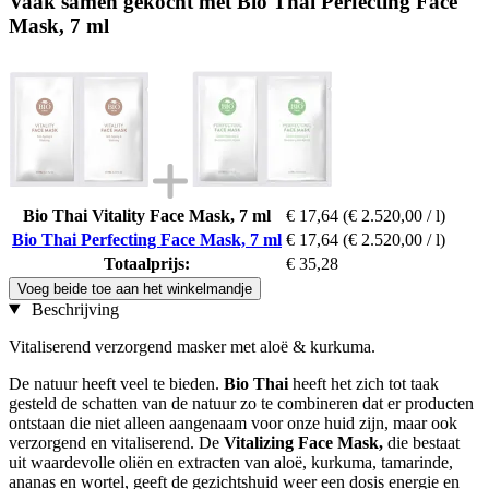
Vaak samen gekocht met Bio Thai Perfecting Face
Mask, 7 ml
Bio Thai Vitality Face Mask, 7 ml
€ 17,64
(€ 2.520,00 / l)
Bio Thai Perfecting Face Mask, 7 ml
€ 17,64
(€ 2.520,00 / l)
Totaalprijs:
€ 35,28
Voeg beide toe aan het winkelmandje
Beschrijving
Vitaliserend verzorgend masker met aloë & kurkuma.
De natuur heeft veel te bieden.
Bio Thai
heeft het zich tot taak
gesteld de schatten van de natuur zo te combineren dat er producten
ontstaan die niet alleen aangenaam voor onze huid zijn, maar ook
verzorgend en vitaliserend. De
Vitalizing Face Mask,
die bestaat
uit waardevolle oliën en extracten van aloë, kurkuma, tamarinde,
ananas en wortel, geeft de gezichtshuid weer een dosis energie en