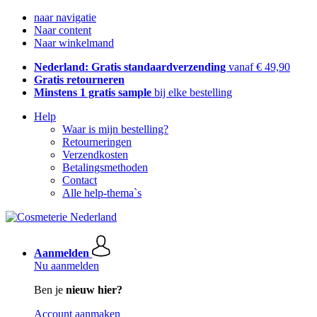
naar navigatie
Naar content
Naar winkelmand
Nederland: Gratis standaardverzending
vanaf € 49,90
Gratis retourneren
Minstens 1 gratis sample
bij elke bestelling
Help
Waar is mijn bestelling?
Retourneringen
Verzendkosten
Betalingsmethoden
Contact
Alle help-thema`s
Aanmelden
Nu aanmelden
Ben je
nieuw hier?
Account aanmaken