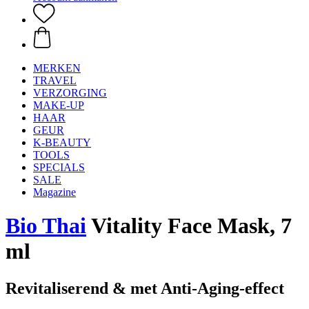
MERKEN
TRAVEL
VERZORGING
MAKE-UP
HAAR
GEUR
K-BEAUTY
TOOLS
SPECIALS
SALE
Magazine
Bio Thai
Vitality Face Mask, 7
ml
Revitaliserend & met Anti-Aging-effect