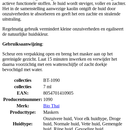
actieve functionele stoffen. Je huid wordt steviger, voller en zachter.
Het in de samenstelling aanwezige kaolin ontgift de huid door
onzuiverheden te absorberen en geeft het een zachte en stralende
uitstraling.
Regelmatig gebruik vermindert kleine onzuiverheden en egaliseert
de natuurlijke huidskleur.
Gebruiksaanwijzing
:
Scheur een verpakking open en breng het masker aan op het
gereinigde gezicht. Laat 15 minuten inwerken en verwijder het
daarna voorzichtig met een wattenschijfje of zacht doekje
bevochtigd met water.
collecties
BT-1090
collecties
7 ml
EAN:
8054701410905
Producentnummer:
1090
Merk:
Bio Thai
Producttype:
Maskers
Onzuivere huid, Voor elk huidtype, Droge
Huidtype:
huid, Normale huid, Vette huid, Gemengde
huid, Rijpe huid, Gevoelige huid