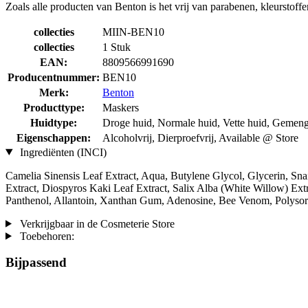
Zoals alle producten van Benton is het vrij van parabenen, kleurstoff
collecties
MIIN-BEN10
collecties
1 Stuk
EAN:
8809566991690
Producentnummer:
BEN10
Merk:
Benton
Producttype:
Maskers
Huidtype:
Droge huid, Normale huid, Vette huid, Gemengd
Eigenschappen:
Alcoholvrij, Dierproefvrij, Available @ Store
Ingrediënten (INCI)
Camelia Sinensis Leaf Extract, Aqua, Butylene Glycol, Glycerin, Snai
Extract, Diospyros Kaki Leaf Extract, Salix Alba (White Willow) Ext
Panthenol, Allantoin, Xanthan Gum, Adenosine, Bee Venom, Polysorbat
Verkrijgbaar in de Cosmeterie Store
Toebehoren:
Bijpassend