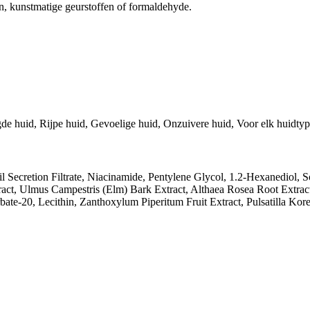
en, kunstmatige geurstoffen of formaldehyde.
e huid, Rijpe huid, Gevoelige huid, Onzuivere huid, Voor elk huidty
l Secretion Filtrate, Niacinamide, Pentylene Glycol, 1.2-Hexanediol, 
ract, Ulmus Campestris (Elm) Bark Extract, Althaea Rosea Root Extrac
e-20, Lecithin, Zanthoxylum Piperitum Fruit Extract, Pulsatilla Kore