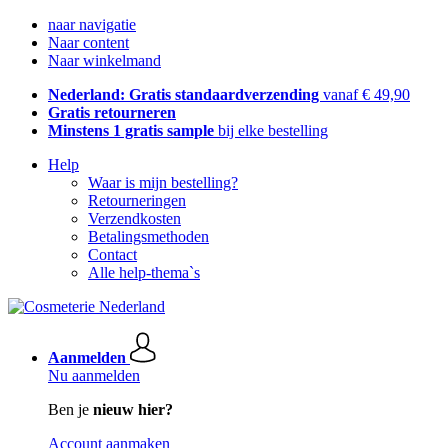
naar navigatie
Naar content
Naar winkelmand
Nederland: Gratis standaardverzending
vanaf € 49,90
Gratis retourneren
Minstens 1 gratis sample
bij elke bestelling
Help
Waar is mijn bestelling?
Retourneringen
Verzendkosten
Betalingsmethoden
Contact
Alle help-thema`s
Aanmelden
Nu aanmelden
Ben je
nieuw hier?
Account aanmaken