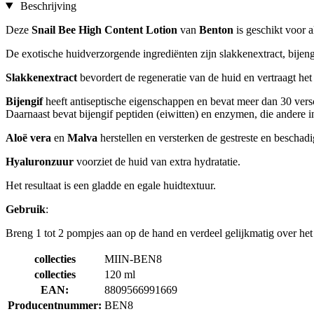
Beschrijving
Deze
Snail Bee High Content Lotion
van
Benton
is geschikt voor a
De exotische huidverzorgende ingrediënten zijn slakkenextract, bijeng
Slakkenextract
bevordert de regeneratie van de huid en vertraagt h
Bijengif
heeft antiseptische eigenschappen en bevat meer dan 30 ver
Daarnaast bevat bijengif peptiden (eiwitten) en enzymen, die andere i
Aloë vera
en
Malva
herstellen en versterken de gestreste en beschad
Hyaluronzuur
voorziet de huid van extra hydratatie.
Het resultaat is een gladde en egale huidtextuur.
Gebruik
:
Breng 1 tot 2 pompjes aan op de hand en verdeel gelijkmatig over het 
collecties
MIIN-BEN8
collecties
120 ml
EAN:
8809566991669
Producentnummer:
BEN8